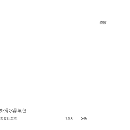
7203
439
i霞霞
虾滑水晶蒸包
美食妃英理
1.9万
546