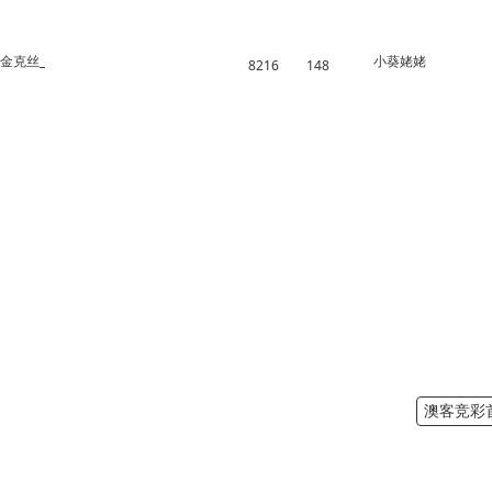
金克丝_
小葵姥姥
8216
148
澳客竞彩