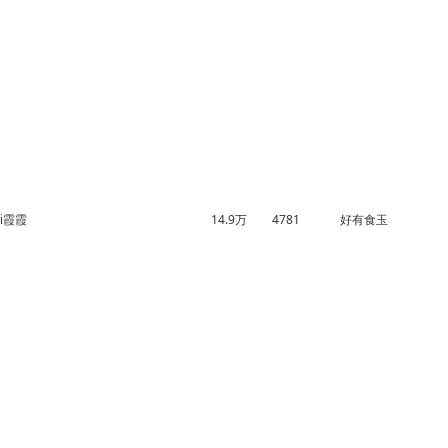
i霞霞
14.9万
4781
好有食玉