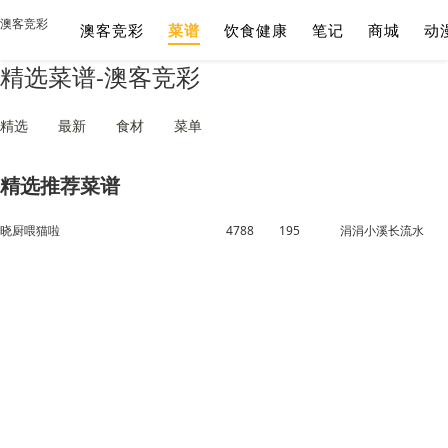
澳客竞彩
澳客竞彩
菜谱
饮食健康
笔记
商城
动
精选菜谱-澳客竞彩
精选
最新
食材
菜单
精选推荐菜谱
晓厨喂猫啦
4788
195
涓涓小溪长流水