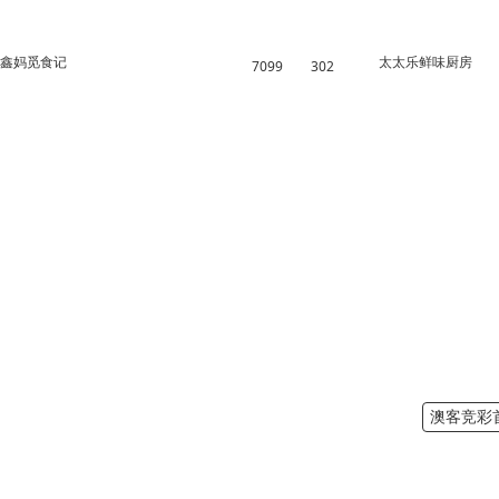
鑫妈觅食记
太太乐鲜味厨房
7099
302
澳客竞彩