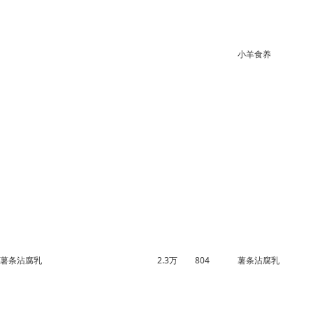
1.9万
789
小羊食养
薯条沾腐乳
2.3万
804
薯条沾腐乳