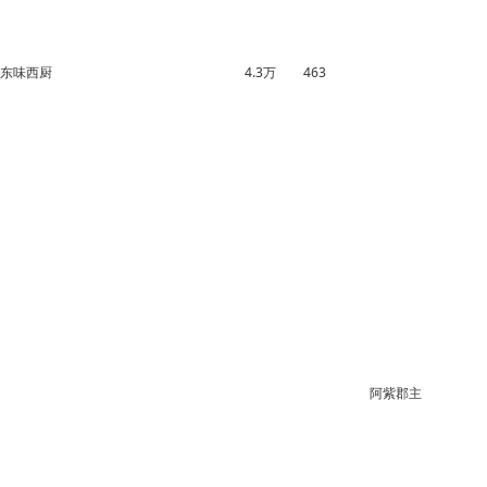
东味西厨
4.3万
463
1.9万
1210
阿紫郡主