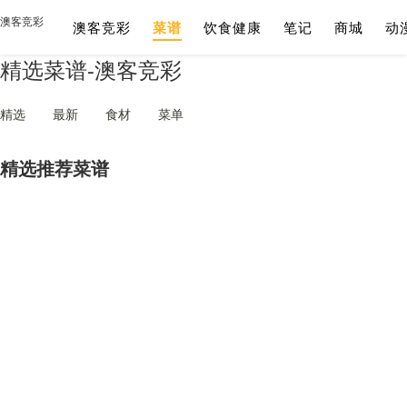
澳客竞彩
澳客竞彩
菜谱
饮食健康
笔记
商城
动
精选菜谱-澳客竞彩
精选
最新
食材
菜单
精选推荐菜谱
3.2万
508