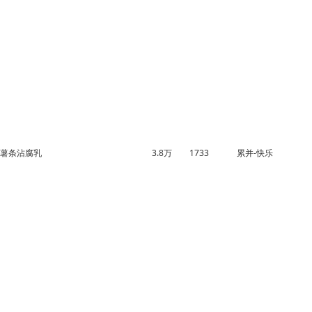
薯条沾腐乳
3.8万
1733
累并-快乐