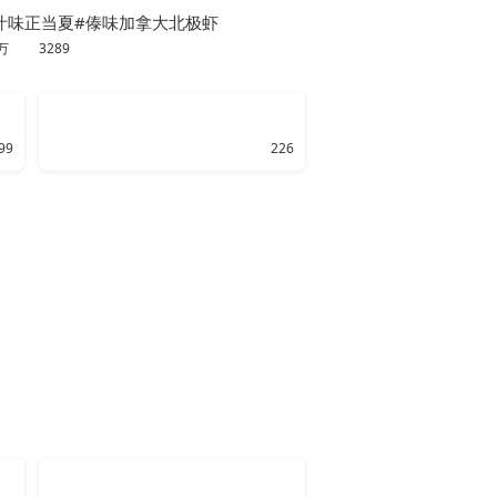
汁味正当夏#傣味加拿大北极虾
1万
3289
99
226