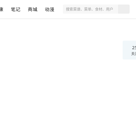
康
笔记
商城
动漫
2
关