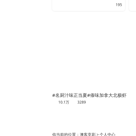
195
#名厨汁味正当夏#傣味加拿大北极虾
10.1万
3289
你当前的位置：
澳客竞彩
> 个人中心