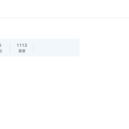
5
1113
注
菜谱