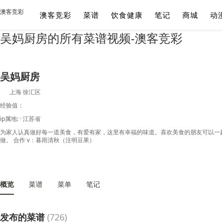
澳客竞彩
澳客竞彩
菜谱
饮食健康
笔记
商城
动
吴妈厨房的所有菜谱视频-澳客竞彩
吴妈厨房
上海 徐汇区
经验值：
ip属地: · 江苏省
为家人认真做好每一道美食，有爱有家，这里有幸福的味道。喜欢美食的朋友可以一
做。 合作 v：暮雨清秋（注明豆果）
概览
菜谱
菜单
笔记
发布的菜谱
(726)