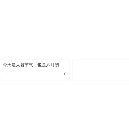
今天是大暑节气，也是六月初六，传统习俗吃饺子。
0