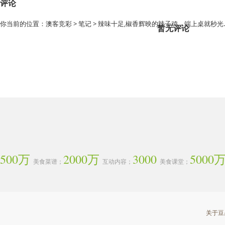
评论
你当前的位置：
澳客竞彩
>
笔记
> 辣味十足,椒香辉映的辣子鸡，端上桌就秒光
暂无评论
500万
2000万
3000
5000
美食菜谱；
互动内容；
美食课堂；
关于豆