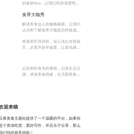
的食材dna，让我们吃的清楚明
白。
食界大咖秀
解读美食达人的修炼秘籍，让我们
认识和了解食界大咖是怎样炼成
的。
美食厨艺培训班，深入浅出传授厨
艺，从零开始学做菜，让菜鸟展翅
高飞。
记录和吃有关的事情，记录生活点
滴，讲述美食情缘，生活因美食而
美丽。
欢迎来稿
豆果美食主题站提供了一个温暖的平台，如果你
是个资深吃货，爱好写作，并且乐于分享，那么
我们找的就是你啦！