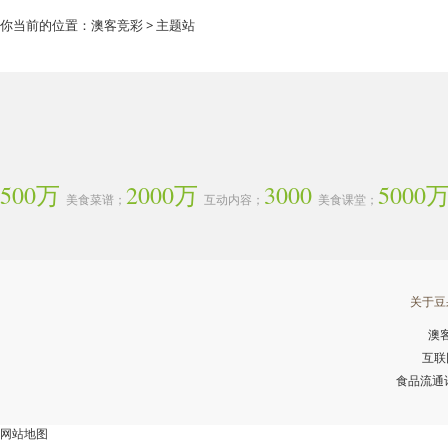
你当前的位置：
澳客竞彩
> 主题站
500万
2000万
3000
5000
美食菜谱；
互动内容；
美食课堂；
关于豆
澳
互联
食品流通许可
网站地图