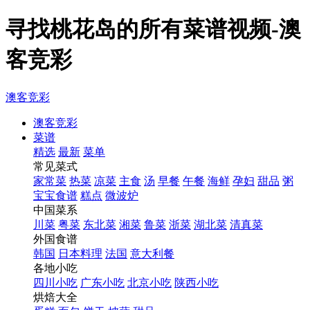
寻找桃花岛的所有菜谱视频-澳
客竞彩
澳客竞彩
澳客竞彩
菜谱
精选
最新
菜单
常见菜式
家常菜
热菜
凉菜
主食
汤
早餐
午餐
海鲜
孕妇
甜品
粥
宝宝食谱
糕点
微波炉
中国菜系
川菜
粤菜
东北菜
湘菜
鲁菜
浙菜
湖北菜
清真菜
外国食谱
韩国
日本料理
法国
意大利餐
各地小吃
四川小吃
广东小吃
北京小吃
陕西小吃
烘焙大全