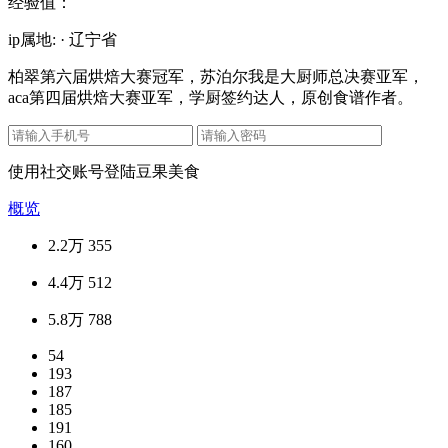
经验值：
ip属地: · 辽宁省
柏翠第六届烘焙大赛冠军，苏泊尔我是大厨师总决赛亚军，
aca第四届烘焙大赛亚军，学厨签约达人，原创食谱作者。
使用社交账号登陆豆果美食
概览
2.2万
355
4.4万
512
5.8万
788
54
193
187
185
191
160