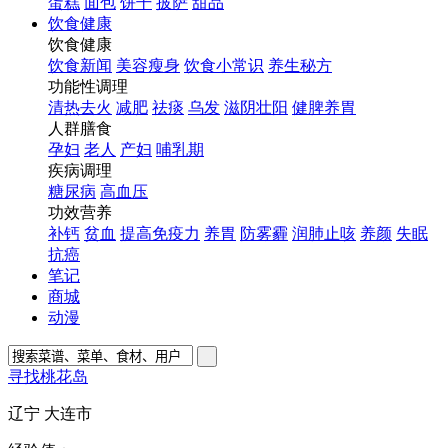
蛋糕
面包
饼干
披萨
甜品
饮食健康
饮食健康
饮食新闻
美容瘦身
饮食小常识
养生秘方
功能性调理
清热去火
减肥
祛痰
乌发
滋阴壮阳
健脾养胃
人群膳食
孕妇
老人
产妇
哺乳期
疾病调理
糖尿病
高血压
功效营养
补钙
贫血
提高免疫力
养胃
防雾霾
润肺止咳
养颜
失眠
抗癌
笔记
商城
动漫
寻找桃花岛
辽宁 大连市