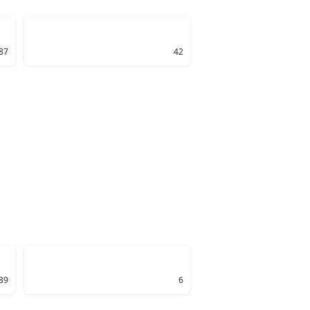
87
42
39
6