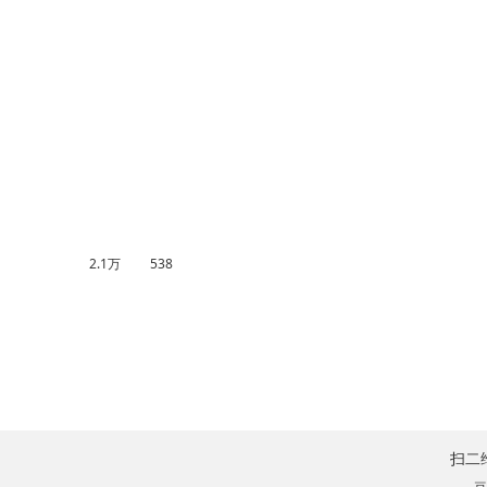
2.1万
538
扫二