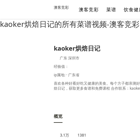
澳客竞彩
澳客竞彩
菜谱
饮食健
kaoker烘焙日记的所有菜谱视频-澳客竞彩
kaoker烘焙日记
广东 深圳市
经验值：
ip属地: · 广东省
喜欢各种好看好吃又健康的美食。每个方子都亲测好吃才
焙日记，获取更多食谱和免费课程 合作联系：kaoker-f
概览
3.1万
1381