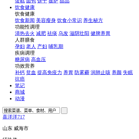
蛋糕
面包
饼干
披萨
甜品
饮食健康
饮食健康
饮食新闻
美容瘦身
饮食小常识
养生秘方
功能性调理
清热去火
减肥
祛痰
乌发
滋阴壮阳
健脾养胃
人群膳食
孕妇
老人
产妇
哺乳期
疾病调理
糖尿病
高血压
功效营养
补钙
贫血
提高免疫力
养胃
防雾霾
润肺止咳
养颜
失眠
抗癌
笔记
商城
动漫
喜洋洋717
山东 威海市