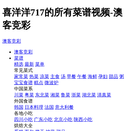
喜洋洋717的所有菜谱视频-澳
客竞彩
澳客竞彩
澳客竞彩
菜谱
精选
最新
菜单
常见菜式
家常菜
热菜
凉菜
主食
汤
早餐
午餐
海鲜
孕妇
甜品
粥
宝宝食谱
糕点
微波炉
中国菜系
川菜
粤菜
东北菜
湘菜
鲁菜
浙菜
湖北菜
清真菜
外国食谱
韩国
日本料理
法国
意大利餐
各地小吃
四川小吃
广东小吃
北京小吃
陕西小吃
烘焙大全