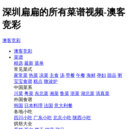
深圳扁扁的所有菜谱视频-澳客
竞彩
澳客竞彩
澳客竞彩
菜谱
精选
最新
菜单
常见菜式
家常菜
热菜
凉菜
主食
汤
早餐
午餐
海鲜
孕妇
甜品
粥
宝宝食谱
糕点
微波炉
中国菜系
川菜
粤菜
东北菜
湘菜
鲁菜
浙菜
湖北菜
清真菜
外国食谱
韩国
日本料理
法国
意大利餐
各地小吃
四川小吃
广东小吃
北京小吃
陕西小吃
烘焙大全