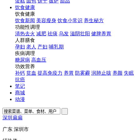
蛋糕
面包
饼干
披萨
甜品
饮食健康
饮食健康
饮食新闻
美容瘦身
饮食小常识
养生秘方
功能性调理
清热去火
减肥
祛痰
乌发
滋阴壮阳
健脾养胃
人群膳食
孕妇
老人
产妇
哺乳期
疾病调理
糖尿病
高血压
功效营养
补钙
贫血
提高免疫力
养胃
防雾霾
润肺止咳
养颜
失眠
抗癌
笔记
商城
动漫
深圳扁扁
广东 深圳市