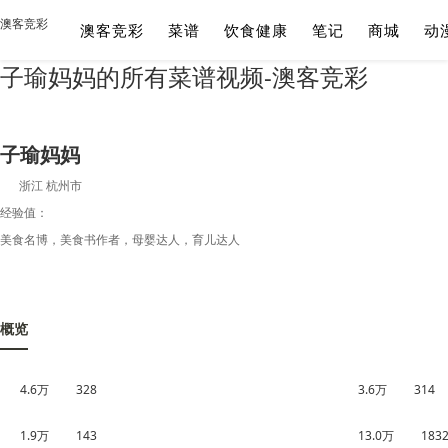
澳客竞彩
澳客竞彩
菜谱
饮食健康
笔记
商城
动
子瑜妈妈的所有菜谱视频-澳客竞彩
子瑜妈妈
浙江 杭州市
经验值：
美食名博，美食书作者，母婴达人，育儿达人
概览
4.6万
328
3.6万
314
1.9万
143
13.0万
183