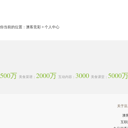
你当前的位置：
澳客竞彩
> 个人中心
500万
2000万
3000
5000
美食菜谱；
互动内容；
美食课堂；
关于豆
澳
互联