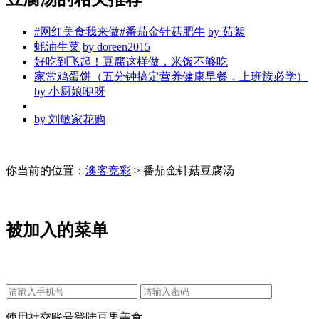
#网红美食我来做#番茄金针菇肥牛
by
茹絮
蚝油生菜
by
doreen2015
好吃到飞起！豆腐这样做，米饭不够吃
家常鸡蛋饼（五分钟搞定营养健康早餐，上班族必学）
by
小厨娘咿呀
by
刘敏家花购
你当前的位置：
澳客竞彩
> 番茄金针菇豆腐汤
被加入的菜单
使用社交账号登陆豆果美食