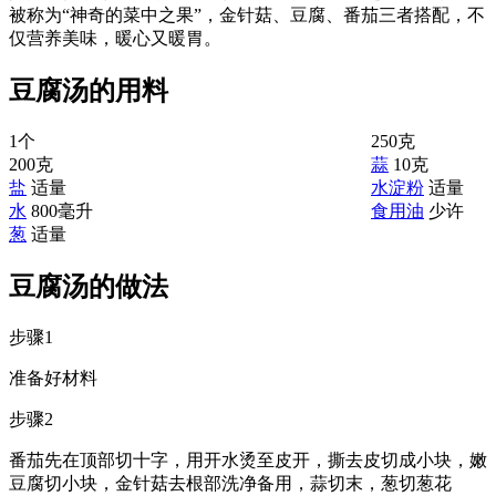
被称为“神奇的菜中之果”，金针菇、豆腐、番茄三者搭配，不
仅营养美味，暖心又暖胃。
豆腐汤的用料
1个
250克
200克
蒜
10克
盐
适量
水淀粉
适量
水
800毫升
食用油
少许
葱
适量
豆腐汤的做法
步骤1
准备好材料
步骤2
番茄先在顶部切十字，用开水烫至皮开，撕去皮切成小块，嫩
豆腐切小块，金针菇去根部洗净备用，蒜切末，葱切葱花