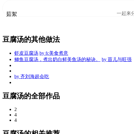
一起来
茹絮
豆腐汤的其他做法
虾皮豆腐汤
by
fc美食煮意
鲫鱼豆腐汤，煮出奶白鲜美鱼汤的秘诀。
by
苗儿与旺强
by
齐刘海超会吃
豆腐汤的全部作品
2
4
4
豆腐汤的相关推荐