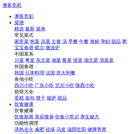
澳客竞彩
澳客竞彩
菜谱
精选
最新
菜单
常见菜式
家常菜
热菜
凉菜
主食
汤
早餐
午餐
海鲜
孕妇
甜品
粥
宝宝食谱
糕点
微波炉
中国菜系
川菜
粤菜
东北菜
湘菜
鲁菜
浙菜
湖北菜
清真菜
外国食谱
韩国
日本料理
法国
意大利餐
各地小吃
四川小吃
广东小吃
北京小吃
陕西小吃
烘焙大全
蛋糕
面包
饼干
披萨
甜品
饮食健康
饮食健康
饮食新闻
美容瘦身
饮食小常识
养生秘方
功能性调理
清热去火
减肥
祛痰
乌发
滋阴壮阳
健脾养胃