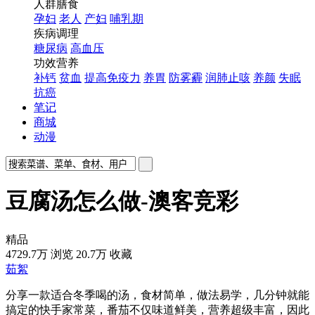
人群膳食
孕妇
老人
产妇
哺乳期
疾病调理
糖尿病
高血压
功效营养
补钙
贫血
提高免疫力
养胃
防雾霾
润肺止咳
养颜
失眠
抗癌
笔记
商城
动漫
豆腐汤怎么做-澳客竞彩
精品
4729.7万
浏览
20.7万
收藏
茹絮
分享一款适合冬季喝的汤，食材简单，做法易学，几分钟就能
搞定的快手家常菜，番茄不仅味道鲜美，营养超级丰富，因此