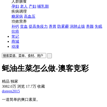
人群膳食
孕妇
老人
产妇
哺乳期
疾病调理
糖尿病
高血压
功效营养
补钙
贫血
提高免疫力
养胃
防雾霾
润肺止咳
养颜
失眠
抗癌
笔记
商城
动漫
蚝油生菜怎么做-澳客竞彩
精品
独家
3082.0万
浏览
17.7万
收藏
doreen2015
一道简单的爽口素菜。