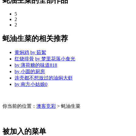
蚝油生菜的全部作品
5
2
2
蚝油生菜的相关推荐
黄焖鸡
by
茹絮
红烧排骨
by
梦里花落小食光
by
薄荷糖的味道818
by
小圆的厨房
连壳都不想放过的油焖大虾
by
南方小姑娘0
你当前的位置：
澳客竞彩
> 蚝油生菜
被加入的菜单