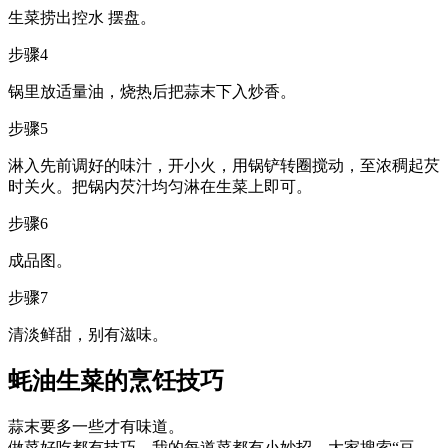
生菜捞出控水 摆盘。
步骤4
锅里放适量油，烧热后把蒜末下入炒香。
步骤5
淋入先前调好的味汁，开小火，用锅铲转圈搅动，至浓稠起芡
时关火。把锅内芡汁均匀淋在生菜上即可。
步骤6
成品图。
步骤7
清淡鲜甜，别有滋味。
蚝油生菜的烹饪技巧
蒜末要多一些才有味道。
做菜好吃都有技巧，我的每道菜都有小妙招，大家搜索“豆