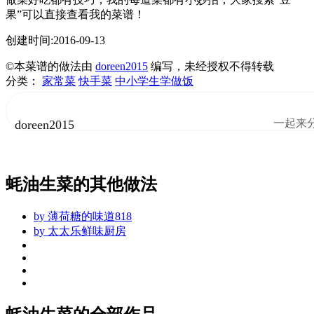
果”可以直接查看我的菜谱！
创建时间:2016-09-13
©本菜谱的做法由
doreen2015
编写，未经授权不得转载
分类：
家常菜
快手菜
中小学生学做饭
一起来
doreen2015
蚝油生菜的其他做法
by
薄荷糖的味道818
by
太太乐鲜味厨房