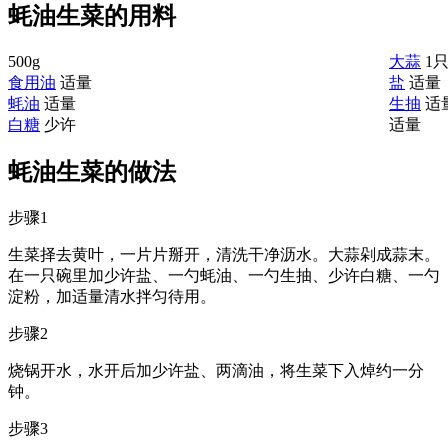
蚝油生菜的用料
500g
大蒜
1
食用油
适量
盐
适量
蚝油
适量
生抽
适
白糖
少许
适量
蚝油生菜的做法
步骤1
生菜择去黄叶，一片片掰开，清洗干净沥水。大蒜剁成蒜末。
在一只碗里加少许盐、一勺蚝油、一勺生抽、少许白糖、一勺
淀粉，加适量清水拌匀待用。
步骤2
烧锅开水，水开后加少许盐、两滴油，将生菜下入焯约一分
钟。
步骤3