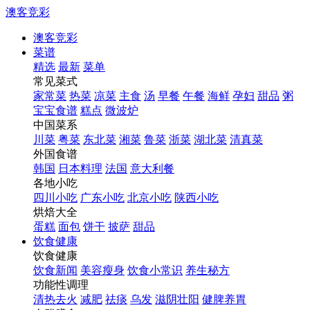
澳客竞彩
澳客竞彩
菜谱
精选
最新
菜单
常见菜式
家常菜
热菜
凉菜
主食
汤
早餐
午餐
海鲜
孕妇
甜品
粥
宝宝食谱
糕点
微波炉
中国菜系
川菜
粤菜
东北菜
湘菜
鲁菜
浙菜
湖北菜
清真菜
外国食谱
韩国
日本料理
法国
意大利餐
各地小吃
四川小吃
广东小吃
北京小吃
陕西小吃
烘焙大全
蛋糕
面包
饼干
披萨
甜品
饮食健康
饮食健康
饮食新闻
美容瘦身
饮食小常识
养生秘方
功能性调理
清热去火
减肥
祛痰
乌发
滋阴壮阳
健脾养胃