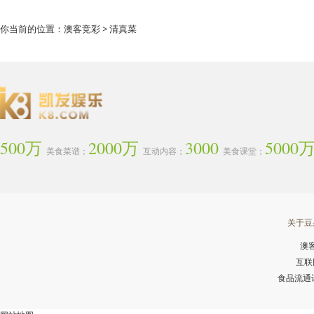
你当前的位置：
澳客竞彩
> 清真菜
500万
2000万
3000
5000
美食菜谱；
互动内容；
美食课堂；
关于豆
澳
互联
食品流通许可