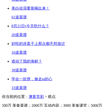
美白祛湿要靠喝出来！
61道菜谱
8月21日•今天吃什么？
20道菜谱
好吃的连盖子上那点都不想放过
16道菜谱
谁动了我的海鲜？
39道菜谱
学会一款饼，偷走ta的心
33道菜谱
你当前的位置：
澳客竞彩
> 糕点
500万
美食菜谱；
2000万
互动内容；
3000
美食课堂；
5000万