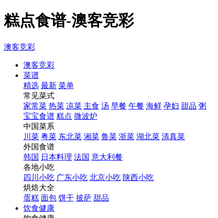
糕点食谱-澳客竞彩
澳客竞彩
澳客竞彩
菜谱
精选
最新
菜单
常见菜式
家常菜
热菜
凉菜
主食
汤
早餐
午餐
海鲜
孕妇
甜品
粥
宝宝食谱
糕点
微波炉
中国菜系
川菜
粤菜
东北菜
湘菜
鲁菜
浙菜
湖北菜
清真菜
外国食谱
韩国
日本料理
法国
意大利餐
各地小吃
四川小吃
广东小吃
北京小吃
陕西小吃
烘焙大全
蛋糕
面包
饼干
披萨
甜品
饮食健康