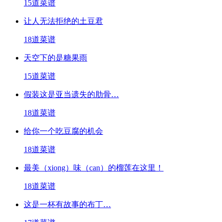
15道菜谱
让人无法拒绝的土豆君
18道菜谱
天空下的是糖果雨
15道菜谱
假装这是亚当遗失的肋骨…
18道菜谱
给你一个吃豆腐的机会
18道菜谱
最美（xiong）味（can）的榴莲在这里！
18道菜谱
这是一杯有故事的布丁…