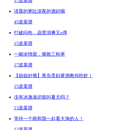
17道菜谱
清晨的粥比深夜的酒好喝
45道菜谱
打破闷热，晶莹清爽又q弹
15道菜谱
一碗浓情面，驱散三秋寒
17道菜谱
【姐姐好饿】青岛贵妇黄渤教你吃虾！
15道菜谱
没有冰激凌还能叫夏天吗？
13道菜谱
等待一个能和我一起看大海的人！
12道菜谱