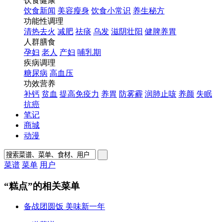
饮食健康
饮食新闻
美容瘦身
饮食小常识
养生秘方
功能性调理
清热去火
减肥
祛痰
乌发
滋阴壮阳
健脾养胃
人群膳食
孕妇
老人
产妇
哺乳期
疾病调理
糖尿病
高血压
功效营养
补钙
贫血
提高免疫力
养胃
防雾霾
润肺止咳
养颜
失眠
抗癌
笔记
商城
动漫
菜谱
菜单
用户
“糕点”的相关菜单
备战团圆饭 美味新一年