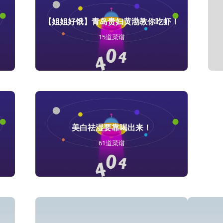
【姐姐好饿】青岛贵妇黄渤教你吃虾！
15道菜谱
美白祛湿要靠喝出来！
61道菜谱