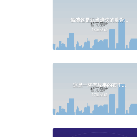
假装这是亚当遗失的肋骨…
18道菜谱
这是一杯有故事的布丁…
17道菜谱