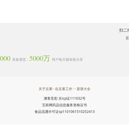
扫二
豆
3000
5000万
美食课堂；
用户每天都有新分享
关于豆果
·
在豆果工作
· ·
菜谱大全
澳客竞彩
京icp证111032号
互联网药品信息服务资格证书
食品流通许可证sp1101061510252413