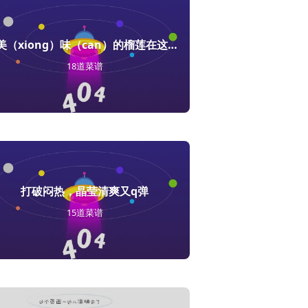
最美（xiong）味（can）的榴莲在这里！
18道菜谱
打破闷热，晶莹清爽又q弹
15道菜谱