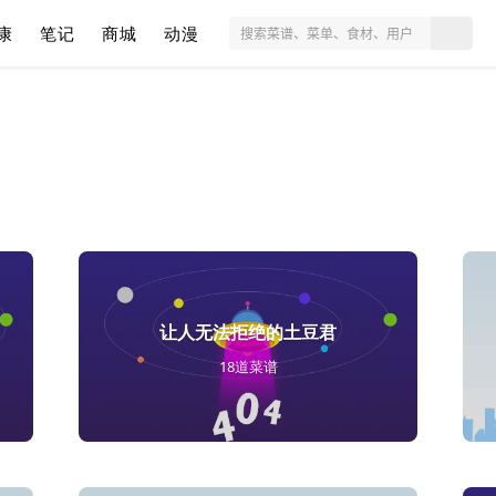
康
笔记
商城
动漫
让人无法拒绝的土豆君
18道菜谱