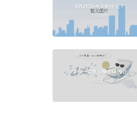
8月21日•今天吃什么？
20道菜谱
学会一款饼，偷走ta的心
33道菜谱