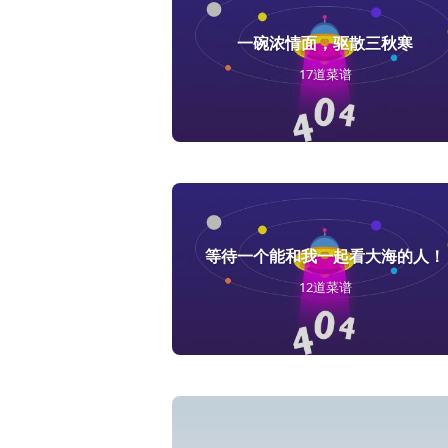
一碗浓情面，驱散三秋寒
17道菜谱
等待一个能和我一起看大海的人！
12道菜谱