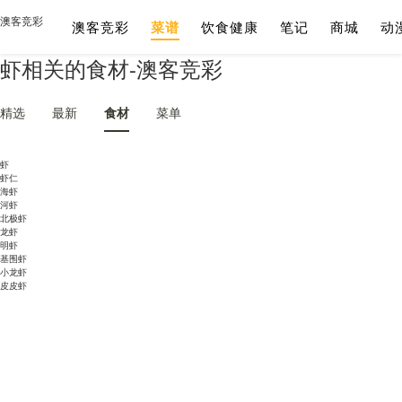
澳客竞彩
澳客竞彩
菜谱
饮食健康
笔记
商城
动
虾相关的食材-澳客竞彩
精选
最新
食材
菜单
虾
虾仁
海虾
河虾
北极虾
龙虾
明虾
基围虾
小龙虾
皮皮虾