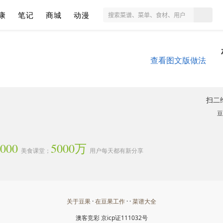
康
笔记
商城
动漫
查看图文版做法
扫二
豆
3000
5000万
美食课堂；
用户每天都有新分享
关于豆果
·
在豆果工作
· ·
菜谱大全
澳客竞彩
京icp证111032号