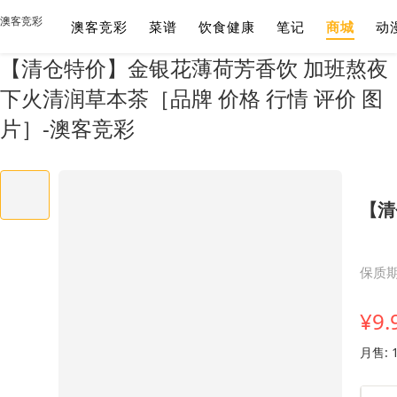
澳客竞彩
澳客竞彩
菜谱
饮食健康
笔记
商城
动
【清仓特价】金银花薄荷芳香饮 加班熬夜
下火清润草本茶［品牌 价格 行情 评价 图
片］-澳客竞彩
【清
¥9.
月售: 