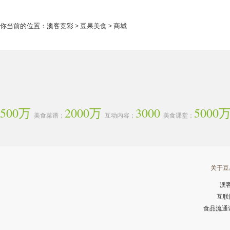
你当前的位置：
澳客竞彩
>
豆果美食
> 商城
500万
2000万
3000
5000
美食菜谱；
互动内容；
美食课堂；
关于豆
澳
互联
食品流通许可