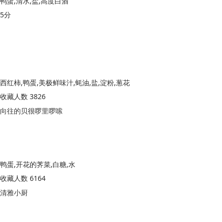
鸭蛋,清水,盐,高度白酒
5分
西红柿,鸭蛋,美极鲜味汁,蚝油,盐,淀粉,葱花
收藏人数 3826
向往的贝很啰里啰嗦
鸭蛋,开花的荠菜,白糖,水
收藏人数 6164
清雅小厨