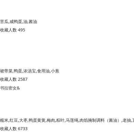
苦瓜,咸鸭蛋,油,酱油
收藏人数 495
裙带菜,鸭蛋,浓汤宝,食用油,小葱
收藏人数 2587
书拉密女&
收藏人数 6733