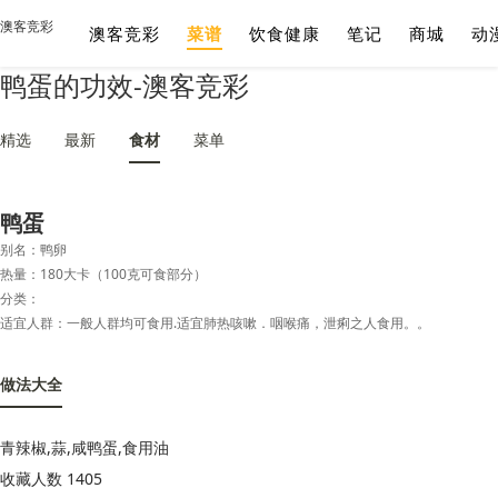
澳客竞彩
澳客竞彩
菜谱
饮食健康
笔记
商城
动
鸭蛋的功效-澳客竞彩
精选
最新
食材
菜单
鸭蛋
别名：鸭卵
热量：180大卡（100克可食部分）
分类：
适宜人群：一般人群均可食用.适宜肺热咳嗽．咽喉痛，泄痢之人食用。。
做法大全
青辣椒,蒜,咸鸭蛋,食用油
收藏人数 1405