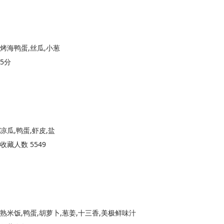
烤海鸭蛋,丝瓜,小葱
5分
凉瓜,鸭蛋,虾皮,盐
收藏人数 5549
熟米饭,鸭蛋,胡萝卜,葱姜,十三香,美极鲜味汁