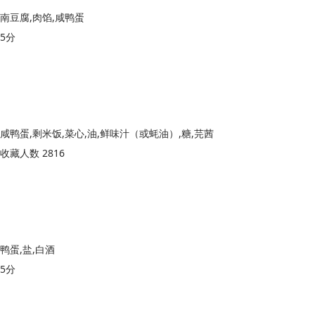
南豆腐,肉馅,咸鸭蛋
5分
咸鸭蛋,剩米饭,菜心,油,鲜味汁（或蚝油）,糖,芫茜
收藏人数 2816
鸭蛋,盐,白酒
5分