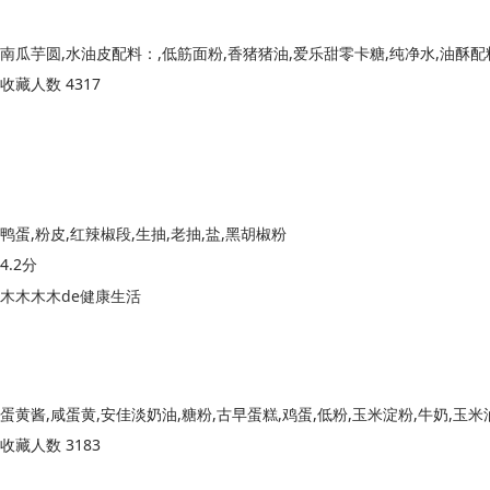
收藏人数 4317
鸭蛋,粉皮,红辣椒段,生抽,老抽,盐,黑胡椒粉
4.2分
木木木木de健康生活
蛋黄酱,咸蛋黄,安佳淡奶油,糖粉,古早蛋糕,鸡蛋,低粉,玉米淀粉,牛奶,玉米
收藏人数 3183