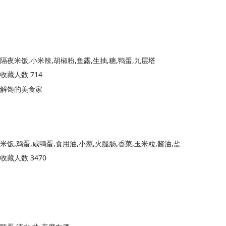
隔夜米饭,小米辣,胡椒粉,鱼露,生抽,糖,鸭蛋,九层塔
收藏人数 714
解馋的美食家
米饭,鸡蛋,咸鸭蛋,食用油,小葱,火腿肠,香菜,玉米粒,酱油,盐
收藏人数 3470