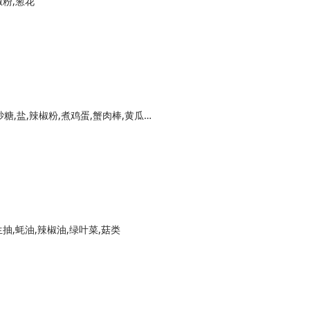
椒粉,葱花
荞麦面,珍选捞汁,茶包,白开水（冲茶包）,白砂糖,盐,辣椒粉,煮鸡蛋,蟹肉棒,黄瓜,海苔碎,白芝麻
生抽,蚝油,辣椒油,绿叶菜,菇类