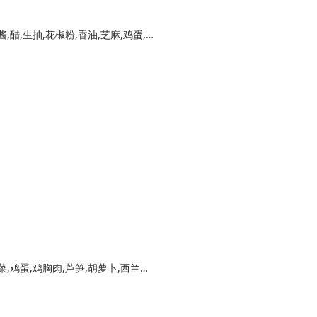
荞麦面,葱,香菜,青菜叶,香菇牛肉酱,蒜香辣椒酱,醋,生抽,花椒粉,香油,芝麻,鸡蛋,白糖
6月香豆瓣酱,温水,酱油、芝麻油,各种喜欢蔬菜,鸡蛋,鸡胸肉,芦笋,胡萝卜,西兰花,空心菜,荞麦面,黑胡椒粉