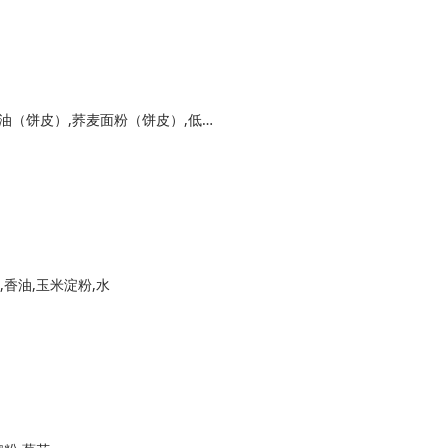
无蔗糖转化糖浆（饼皮）,枧水（饼皮）,花生油（饼皮）,荞麦面粉（饼皮）,低糖五仁蘸料（网上购买）,鸡蛋液
,香油,玉米淀粉,水