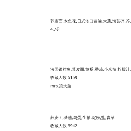
荞麦面,木鱼花,日式浓口酱油,大葱,海苔碎,芥
4.7分
法国银鳕鱼,荞麦面,黄瓜,番茄,小米辣,柠檬汁
收藏人数 5159
mrs.梁大脸
荞麦面,番茄,鸡蛋,生抽,淀粉,盐,青菜
收藏人数 3942