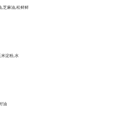
油,芝麻油,松鲜鲜
玉米淀粉,水
籽油