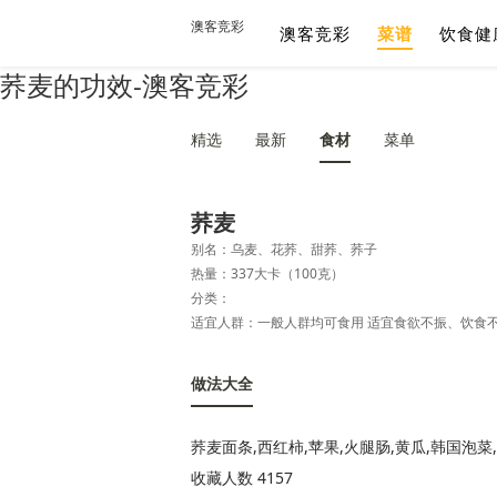
澳客竞彩
澳客竞彩
菜谱
饮食健
荞麦的功效-澳客竞彩
精选
最新
食材
菜单
荞麦
别名：乌麦、花荞、甜荞、荞子
热量：337大卡（100克）
分类：
做法大全
荞麦面条,西红柿,苹果,火腿肠,黄瓜,韩国泡菜
收藏人数 4157