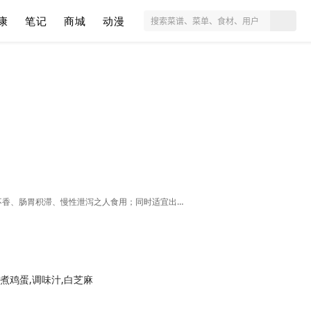
康
笔记
商城
动漫
适宜人群：一般人群均可食用 适宜食欲不振、饮食不香、肠胃积滞、慢性泄泻之人食用；同时适宜出黄汗之人和夏季痧症者、糖尿病人多食。。
,煮鸡蛋,调味汁,白芝麻