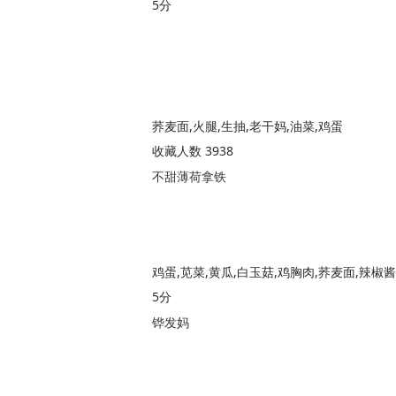
5分
荞麦面,火腿,生抽,老干妈,油菜,鸡蛋
收藏人数 3938
不甜薄荷拿铁
鸡蛋,苋菜,黄瓜,白玉菇,鸡胸肉,荞麦面,辣椒酱
5分
铧发妈