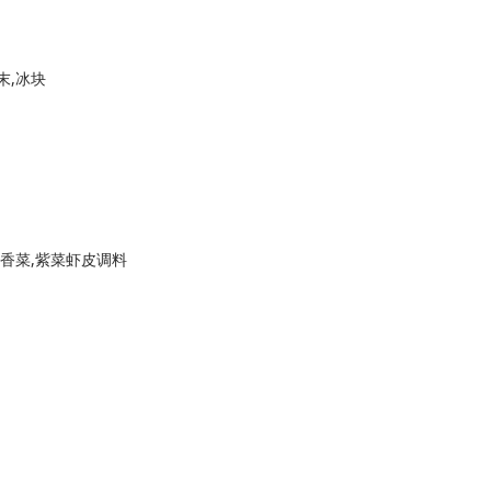
末,冰块
,香菜,紫菜虾皮调料