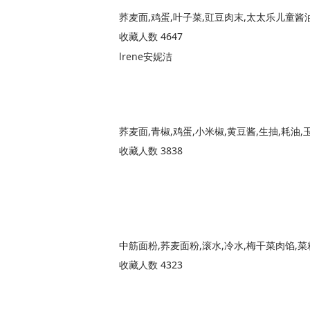
荞麦面,鸡蛋,叶子菜,豇豆肉末,太太乐儿童酱
收藏人数 4647
lrene安妮洁
荞麦面,青椒,鸡蛋,小米椒,黄豆酱,生抽,耗油,
收藏人数 3838
中筋面粉,荞麦面粉,滚水,冷水,梅干菜肉馅,菜
收藏人数 4323