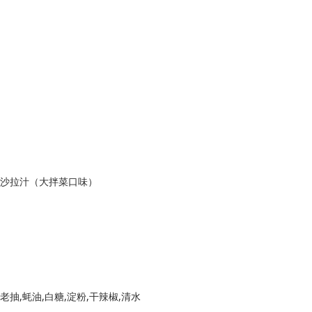
丘比沙拉汁（大拌菜口味）
老抽,蚝油,白糖,淀粉,干辣椒,清水