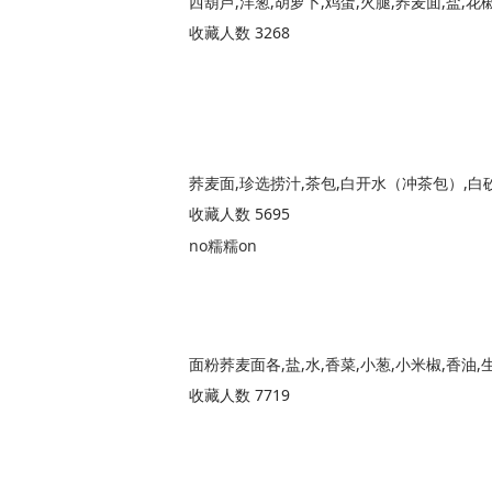
西葫芦,洋葱,胡萝卜,鸡蛋,火腿,荞麦面,盐,花
收藏人数 3268
收藏人数 5695
no糯糯on
面粉荞麦面各,盐,水,香菜,小葱,小米椒,香油,
收藏人数 7719