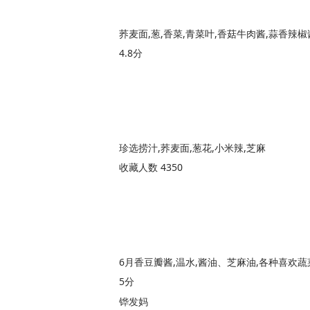
4.8分
珍选捞汁,荞麦面,葱花,小米辣,芝麻
收藏人数 4350
5分
铧发妈