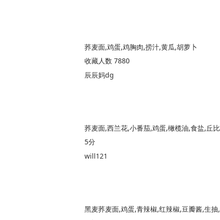
荞麦面,鸡蛋,鸡胸肉,捞汁,黄瓜,胡萝卜
收藏人数 7880
辰辰妈dg
荞麦面,西兰花,小番茄,鸡蛋,橄榄油,食盐,
5分
will121
黑麦荞麦面,鸡蛋,青辣椒,红辣椒,豆瓣酱,生抽,