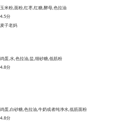
玉米粉,面粉,红枣,红糖,酵母,色拉油
4.5分
麦子老妈
鸡蛋,水,色拉油,盐,细砂糖,低筋粉
4.8分
鸡蛋,白砂糖,色拉油,牛奶或者纯净水,低筋面粉
4.8分