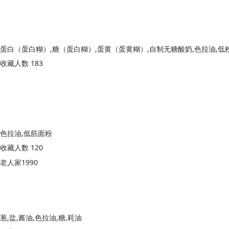
蛋白（蛋白糊）,糖（蛋白糊）,蛋黄（蛋黄糊）,自制无糖酸奶,色拉油,低
收藏人数 183
色拉油,低筋面粉
收藏人数 120
老人家1990
葱,盐,酱油,色拉油,糖,耗油