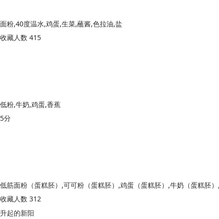
面粉,40度温水,鸡蛋,生菜,蘸酱,色拉油,盐
收藏人数 415
低粉,牛奶,鸡蛋,香蕉
5分
收藏人数 312
升起的新阳