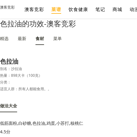
澳客竞彩
澳客竞彩
菜谱
饮食健康
笔记
商城
动
色拉油的功效-澳客竞彩
精选
最新
食材
菜单
色拉油
别名：沙拉油
热量：898大卡（100克）
分类：
适宜人群：所有人都能食用。。
做法大全
低筋面粉,白砂糖,色拉油,鸡蛋,小苏打,核桃仁
4.5分