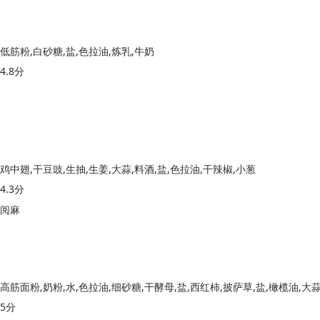
低筋粉,白砂糖,盐,色拉油,炼乳,牛奶
4.8分
鸡中翅,干豆豉,生抽,生姜,大蒜,料酒,盐,色拉油,干辣椒,小葱
4.3分
阅麻
5分