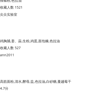
辣椒粉,色拉油
收藏人数 1521
尖尖实验室
鸡胸脯,姜、蒜,生粉,鸡蛋,面包糠,色拉油
收藏人数 527
ann2011
高筋面粉,清水,酵母,盐,色拉油,白砂糖,蔓越莓干
4.7分