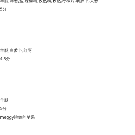
羊腿,洋葱,盐,辣椒粉,孜然粉,孜然,柠檬片,胡萝卜,大葱
5分
羊腿,白萝卜,红枣
4.8分
羊腿
5分
meggy跳舞的苹果