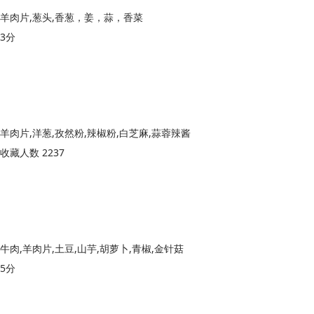
羊肉片,葱头,香葱，姜，蒜，香菜
3分
羊肉片,洋葱,孜然粉,辣椒粉,白芝麻,蒜蓉辣酱
收藏人数 2237
牛肉,羊肉片,土豆,山芋,胡萝卜,青椒,金针菇
5分