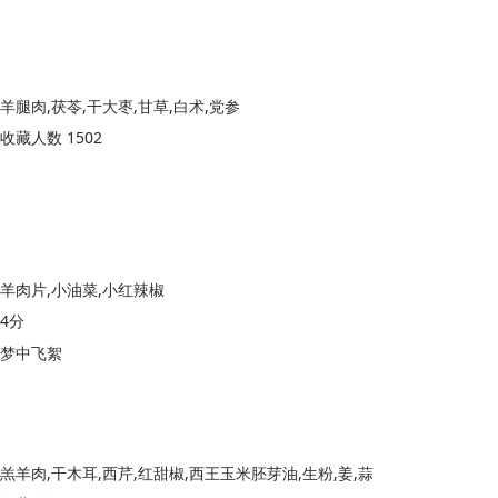
羊腿肉,茯苓,干大枣,甘草,白术,党参
收藏人数 1502
羊肉片,小油菜,小红辣椒
4分
梦中飞絮
羔羊肉,干木耳,西芹,红甜椒,西王玉米胚芽油,生粉,姜,蒜