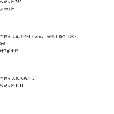
收藏人数 730
火镀红叶
羊肉片,土豆,蒿子秆,油麦菜,干海带,干粉条,干木耳
5分
叶子的小厨
羊肉片,大葱,大蒜,生姜
收藏人数 1011