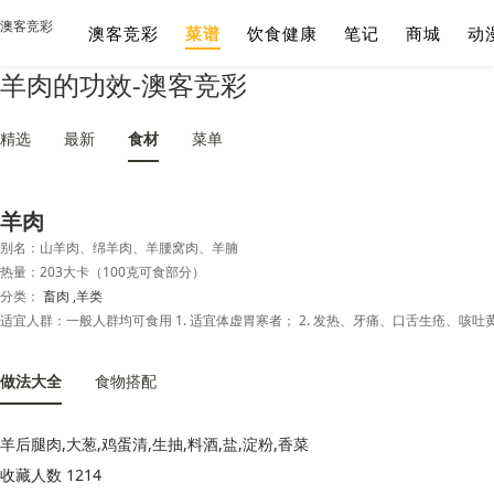
澳客竞彩
澳客竞彩
菜谱
饮食健康
笔记
商城
动
羊肉的功效-澳客竞彩
精选
最新
食材
菜单
羊肉
别名：山羊肉、绵羊肉、羊腰窝肉、羊腩
热量：203大卡（100克可食部分）
分类：
畜肉
,羊类
做法大全
食物搭配
羊后腿肉,大葱,鸡蛋清,生抽,料酒,盐,淀粉,香菜
收藏人数 1214