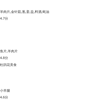
羊肉片,金针菇,葱,姜,盐,料酒,蚝油
4.7分
鱼片,羊肉片
4.8分
杜鹃花美食
小羊腿
4.6分