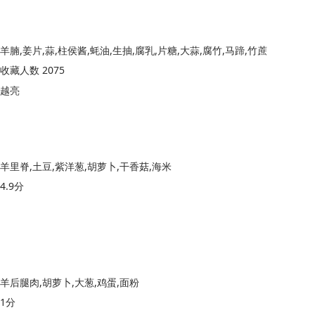
羊腩,姜片,蒜,柱侯酱,蚝油,生抽,腐乳,片糖,大蒜,腐竹,马蹄,竹蔗
收藏人数 2075
越亮
羊里脊,土豆,紫洋葱,胡萝卜,干香菇,海米
4.9分
羊后腿肉,胡萝卜,大葱,鸡蛋,面粉
1分