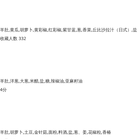
羊肚,黄瓜,胡萝卜,黄彩椒,红彩椒,紫甘蓝,葱,香菜,丘比沙拉汁（日式）,盐
收藏人数 332
羊肚,洋葱,大葱,米醋,盐,糖,辣椒油,亚麻籽油
4分
羊肚,胡萝卜,土豆,金针菇,面粉,料酒,盐,葱、姜,花椒粒,香椿