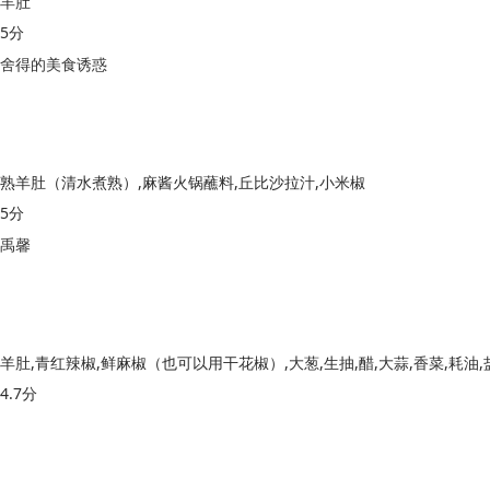
羊肚
5分
舍得的美食诱惑
熟羊肚（清水煮熟）,麻酱火锅蘸料,丘比沙拉汁,小米椒
5分
禹馨
羊肚,青红辣椒,鲜麻椒（也可以用干花椒）,大葱,生抽,醋,大蒜,香菜,耗油,
4.7分