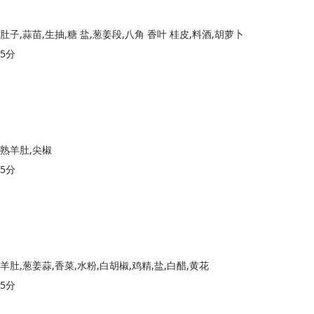
肚子,蒜苗,生抽,糖 盐,葱姜段,八角 香叶 桂皮,料酒,胡萝卜
5分
熟羊肚,尖椒
5分
羊肚,葱姜蒜,香菜,水粉,白胡椒,鸡精,盐,白醋,黄花
5分