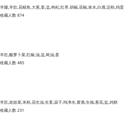
羊腿,羊肚,花鲢鱼,大葱,姜,盐,枸杞,红枣,胡椒,花椒,泉水,白酒,淀粉,鸡蛋
收藏人数 874
羊肚,酸萝卜菜,红椒,油,盐,蚝油,姜
收藏人数 485
羊肚,娃娃菜,米粉,花生油,生姜,蒜子,纯净水,黄酒,生抽,葱花,盐,鸡精
收藏人数 231