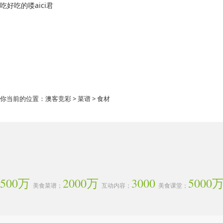
吃好吃的喽aici君
你当前的位置：
澳客竞彩
>
菜谱
> 食材
500万
2000万
3000
5000
美食菜谱；
互动内容；
美食课堂；