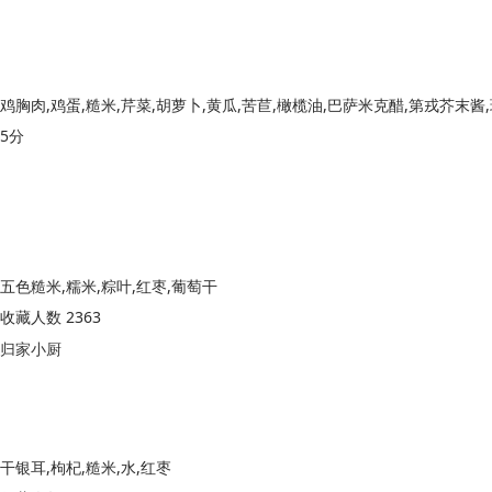
5分
五色糙米,糯米,粽叶,红枣,葡萄干
收藏人数 2363
归家小厨
干银耳,枸杞,糙米,水,红枣