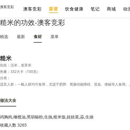
澳客竞彩
澳客竞彩
菜谱
饮食健康
笔记
商城
动
糙米的功效-澳客竞彩
精选
最新
食材
菜单
糙米
别名：活米，发芽米
热量：332大卡（100克）
分类：
适宜人群：一般人群均可食用，尤适于肥胖、胃肠功能障碍、贫血、便秘等人食用。
做法大全
鸡胸肉,橄榄油,黑胡椒粉,生抽,糙米饭,娃娃菜,蒜,生抽
收藏人数 3265