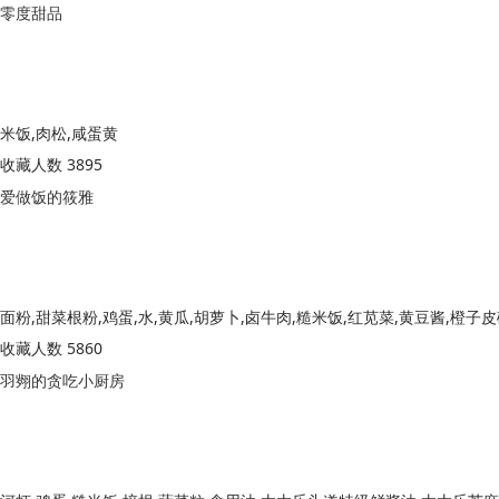
零度甜品
米饭,肉松,咸蛋黄
收藏人数 3895
爱做饭的筱雅
面粉,甜菜根粉,鸡蛋,水,黄瓜,胡萝卜,卤牛肉,糙米饭,红苋菜,黄豆酱,橙子
收藏人数 5860
羽翙的贪吃小厨房