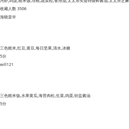
河虾,鸡蛋,糙米饭,培根,蔬菜粒,食用油,太太乐头道特级鲜酱油,太太乐芝
收藏人数 3506
海晓棠🌸
三色糙米,红豆,黄豆,每日坚果,清水,冰糖
5分
will121
三色糙米饭,水果黄瓜,海苔肉松,生菜,鸡蛋,轻盐酱油
5分