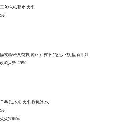
三色糙米,藜麦,大米
5分
隔夜糙米饭,菠萝,豌豆,胡萝卜,鸡蛋,小葱,盐,食用油
收藏人数 4634
干香菇,糙米,大米,橄榄油,水
5分
尖尖实验室