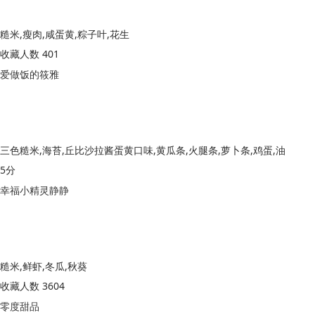
糙米,瘦肉,咸蛋黄,粽子叶,花生
收藏人数 401
爱做饭的筱雅
三色糙米,海苔,丘比沙拉酱蛋黄口味,黄瓜条,火腿条,萝卜条,鸡蛋,油
5分
幸福小精灵静静
糙米,鲜虾,冬瓜,秋葵
收藏人数 3604
零度甜品