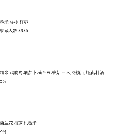
糙米,核桃,红枣
收藏人数 8985
糙米,鸡胸肉,胡萝卜,荷兰豆,香菇,玉米,橄榄油,蚝油,料酒
5分
西兰花,胡萝卜,糙米
4分