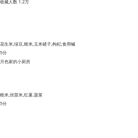
收藏人数 1.2万
花生米,绿豆,糙米,玉米碴子,枸杞,食用碱
5分
月色家的小厨房
糙米,丝苗米,红薯,菠菜
5分