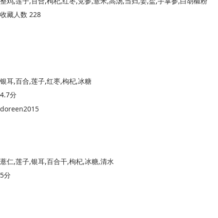
整鸡,莲子,百合,枸杞,红枣,党参,薏米,高汤,当归,姜,盐,手掌参,白胡椒粉
收藏人数 228
银耳,百合,莲子,红枣,枸杞,冰糖
4.7分
doreen2015
薏仁,莲子,银耳,百合干,枸杞,冰糖,清水
5分