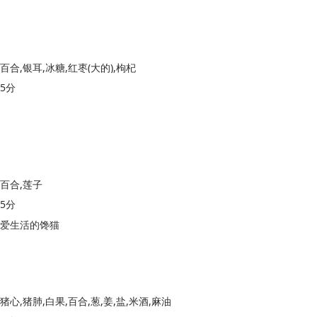
百合,银耳,冰糖,红枣(大的),枸杞
5分
百合,莲子
5分
爱生活的馋猫
猪心,猪肺,白果,百合,葱,姜,盐,米酒,麻油