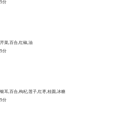
5分
芹菜,百合,红椒,油
5分
银耳,百合,枸杞,莲子,红枣,桂圆,冰糖
5分