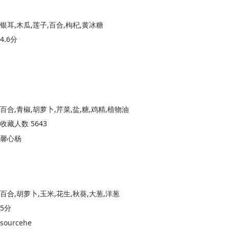
银耳,木瓜,莲子,百合,枸杞,黄冰糖
4.6分
百合,青椒,胡萝卜,芹菜,盐,糖,鸡精,植物油
收藏人数 5643
馨心杨
百合,胡萝卜,玉米,花生,秋葵,大葱,洋葱
5分
sourcehe