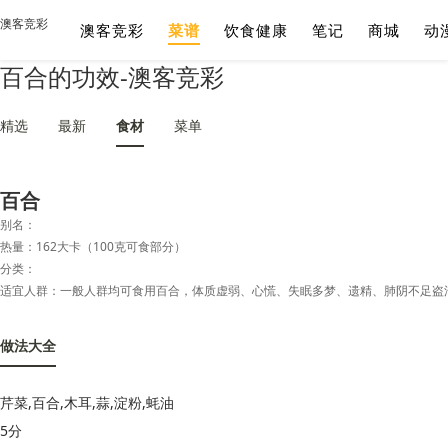
澳客竞彩
澳客竞彩
菜谱
饮食健康
笔记
商城
动
百合的功效-澳客竞彩
精选
最新
食材
菜单
百合
别名：
热量：162大卡（100克可食部分）
分类：
适宜人群：一般人群均可食用百合，体质虚弱、心慌、失眠多梦、遗精、肺阴不足盗
做法大全
芹菜,百合,木耳,蒜,淀粉,蚝油
5分