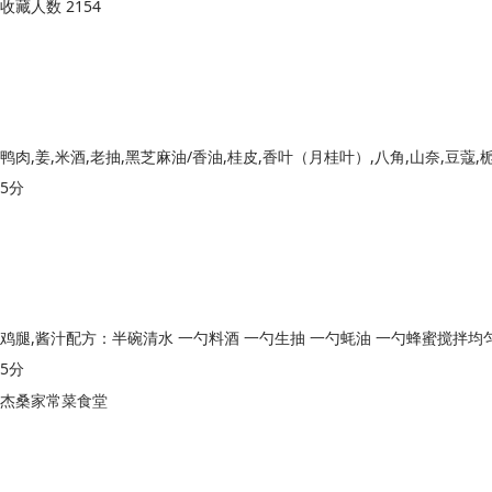
收藏人数 2154
5分
鸡腿,酱汁配方：半碗清水 一勺料酒 一勺生抽 一勺蚝油 一勺蜂蜜搅拌均
5分
杰桑家常菜食堂