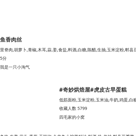
鱼香肉丝
里脊肉,胡萝卜,青椒,木耳,蒜,姜,食盐,料酒,白糖,陈醋,生抽,玉米淀粉,郫
5分
我是一只小淘气
#奇妙烘焙屋#虎皮古早蛋糕
低筋面粉,玉米淀粉,玉米油,牛奶,鸡蛋,白
收藏人数 5799
四毛家的小窝