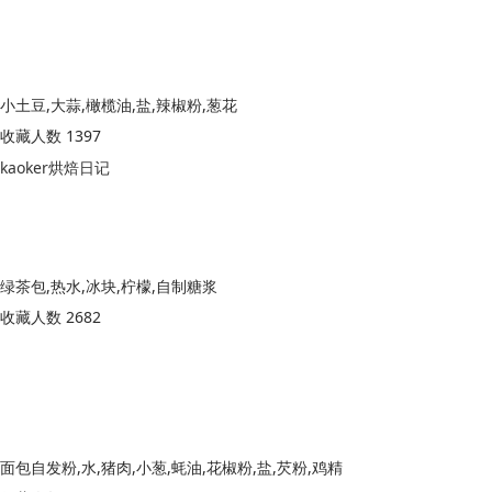
小土豆,大蒜,橄榄油,盐,辣椒粉,葱花
收藏人数 1397
kaoker烘焙日记
绿茶包,热水,冰块,柠檬,自制糖浆
收藏人数 2682
面包自发粉,水,猪肉,小葱,蚝油,花椒粉,盐,芡粉,鸡精