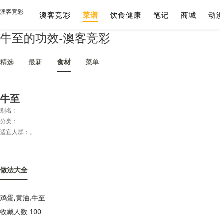
澳客竞彩
澳客竞彩
菜谱
饮食健康
笔记
商城
动
牛至的功效-澳客竞彩
精选
最新
食材
菜单
牛至
别名：
分类：
适宜人群：。
做法大全
鸡蛋,黄油,牛至
收藏人数 100