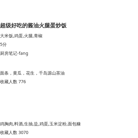
超级好吃的酱油火腿蛋炒饭
大米饭,鸡蛋,火腿,青椒
5分
厨房笔记-fang
面条，黄瓜，花生，千岛源山茶油
收藏人数 776
鸡胸肉,料酒,生抽,盐,鸡蛋,玉米淀粉,面包糠
收藏人数 3070