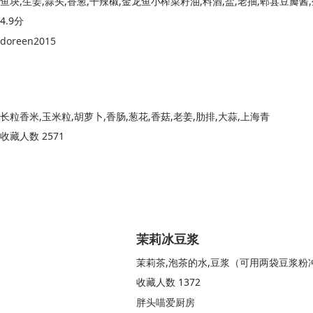
4.9分
doreen2015
长粒香米,玉米粒,胡萝卜,香肠,葱花,香菇,老姜,肋排,大蒜,上海青
收藏人数 2571
茉莉冰豆浆
茉莉茶,泡茶的水,豆浆（可用两袋豆浆粉冲
收藏人数 1372
胖头喵爱厨房