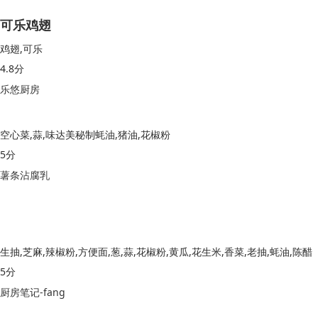
可乐鸡翅
鸡翅,可乐
4.8分
乐悠厨房
空心菜,蒜,味达美秘制蚝油,猪油,花椒粉
5分
薯条沾腐乳
生抽,芝麻,辣椒粉,方便面,葱,蒜,花椒粉,黄瓜,花生米,香菜,老抽,蚝油,陈醋
5分
厨房笔记-fang