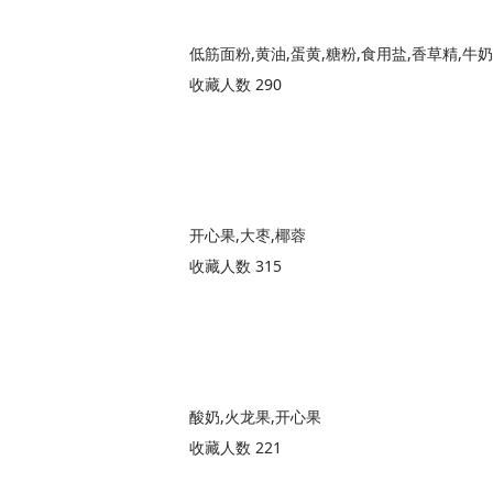
低筋面粉,黄油,蛋黄,糖粉,食用盐,香草精,牛奶
收藏人数 290
开心果,大枣,椰蓉
收藏人数 315
酸奶,火龙果,开心果
收藏人数 221