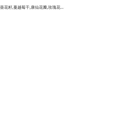
棉花糖,黄油,奶粉,杏仁,花生,开心果,南瓜籽、葵花籽,蔓越莓干,康仙花瓣,玫瑰花瓣