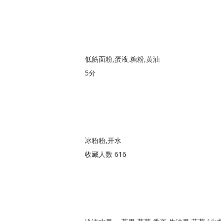
低筋面粉,蛋液,糖粉,黄油
5分
冰粉粉,开水
收藏人数 616