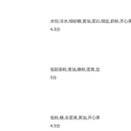
水怡,冷水,细砂糖,黄油,蛋白,细盐,奶粉,开心
4.3分
低筋面粉,黄油,糖粉,蛋黄,盐
5分
低粉,糖,全蛋液,黄油,开心果
4.5分