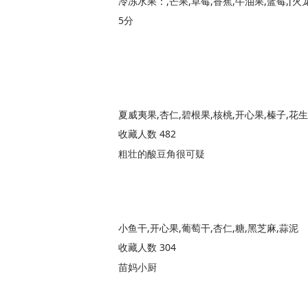
5分
夏威夷果,杏仁,碧根果,核桃,开心果,榛子,花生
收藏人数 482
粗壮的酸豆角很可疑
小鱼干,开心果,葡萄干,杏仁,糖,黑芝麻,蒜泥
收藏人数 304
苗妈小厨