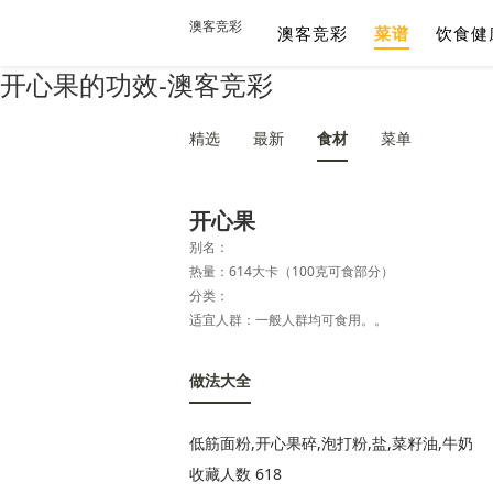
澳客竞彩
澳客竞彩
菜谱
饮食健
开心果的功效-澳客竞彩
精选
最新
食材
菜单
开心果
别名：
热量：614大卡（100克可食部分）
分类：
适宜人群：一般人群均可食用。。
做法大全
低筋面粉,开心果碎,泡打粉,盐,菜籽油,牛奶
收藏人数 618