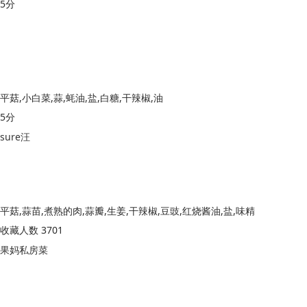
5分
平菇,小白菜,蒜,蚝油,盐,白糖,干辣椒,油
5分
sure汪
平菇,蒜苗,煮熟的肉,蒜瓣,生姜,干辣椒,豆豉,红烧酱油,盐,味精
收藏人数 3701
果妈私房菜