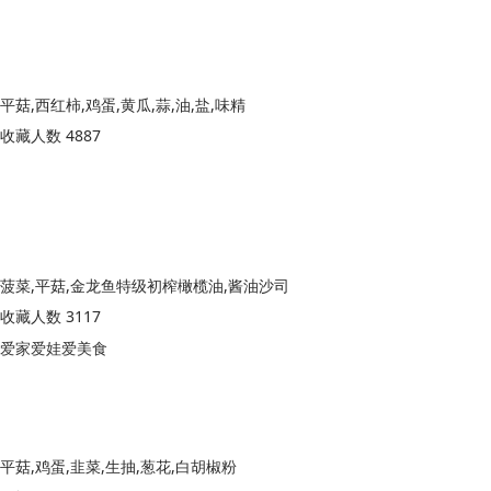
平菇,西红柿,鸡蛋,黄瓜,蒜,油,盐,味精
收藏人数 4887
菠菜,平菇,金龙鱼特级初榨橄榄油,酱油沙司
收藏人数 3117
爱家爱娃爱美食
平菇,鸡蛋,韭菜,生抽,葱花,白胡椒粉