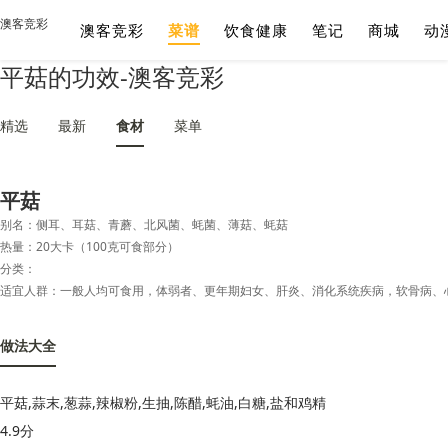
澳客竞彩
澳客竞彩
菜谱
饮食健康
笔记
商城
动
平菇的功效-澳客竞彩
精选
最新
食材
菜单
平菇
别名：侧耳、耳菇、青蘑、北风菌、蚝菌、薄菇、蚝菇
热量：20大卡（100克可食部分）
分类：
做法大全
平菇,蒜末,葱蒜,辣椒粉,生抽,陈醋,蚝油,白糖,盐和鸡精
4.9分