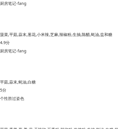
厨房笔记-fang
菠菜,平菇,蒜末,葱花,小米辣,芝麻,辣椒粉,生抽,陈醋,蚝油,盐和糖
4.9分
厨房笔记-fang
平菇,蒜末,蚝油,白糖
5分
个性胜过姿色