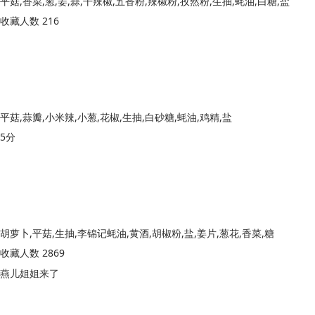
平菇,香菜,葱,姜,蒜,干辣椒,五香粉,辣椒粉,孜然粉,生抽,蚝油,白糖,盐
收藏人数 216
平菇,蒜瓣,小米辣,小葱,花椒,生抽,白砂糖,蚝油,鸡精,盐
5分
胡萝卜,平菇,生抽,李锦记蚝油,黄酒,胡椒粉,盐,姜片,葱花,香菜,糖
收藏人数 2869
燕儿姐姐来了