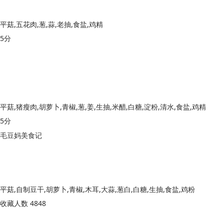
平菇,五花肉,葱,蒜,老抽,食盐,鸡精
5分
平菇,猪瘦肉,胡萝卜,青椒,葱,姜,生抽,米醋,白糖,淀粉,清水,食盐,鸡精
5分
毛豆妈美食记
平菇,自制豆干,胡萝卜,青椒,木耳,大蒜,葱白,白糖,生抽,食盐,鸡粉
收藏人数 4848