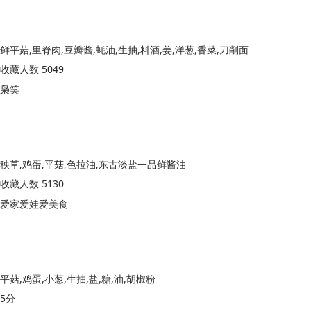
鲜平菇,里脊肉,豆瓣酱,蚝油,生抽,料酒,姜,洋葱,香菜,刀削面
收藏人数 5049
枭笑
秧草,鸡蛋,平菇,色拉油,东古淡盐一品鲜酱油
收藏人数 5130
爱家爱娃爱美食
平菇,鸡蛋,小葱,生抽,盐,糖,油,胡椒粉
5分