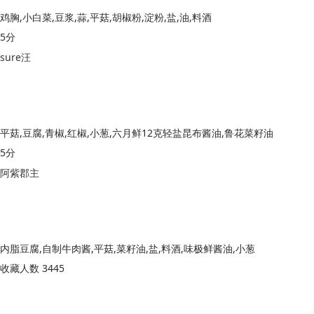
鸡胸,小白菜,豆浆,蒜,平菇,胡椒粉,淀粉,盐,油,料酒
5分
sure汪
平菇,豆腐,青椒,红椒,小葱,六月鲜12克轻盐昆布酱油,鲁花菜籽油
5分
阿紫郡主
内脂豆腐,自制牛肉酱,平菇,菜籽油,盐,料酒,味极鲜酱油,小葱
收藏人数 3445