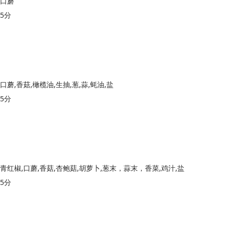
口蘑
5分
口蘑,香菇,橄榄油,生抽,葱,蒜,蚝油,盐
5分
青红椒,口蘑,香菇,杏鲍菇,胡萝卜,葱末，蒜末，香菜,鸡汁,盐
5分