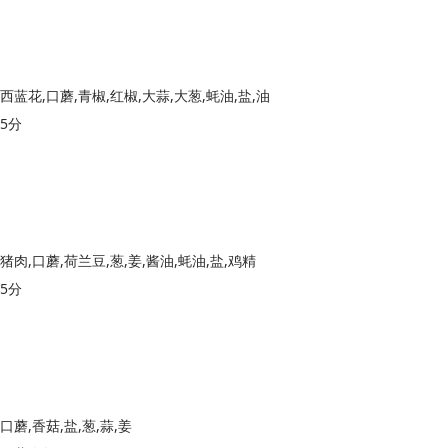
西蓝花,口蘑,青椒,红椒,大蒜,大葱,蚝油,盐,油
5分
猪肉,口蘑,荷兰豆,葱,姜,酱油,蚝油,盐,鸡精
5分
口蘑,香菇,盐,葱,蒜,姜