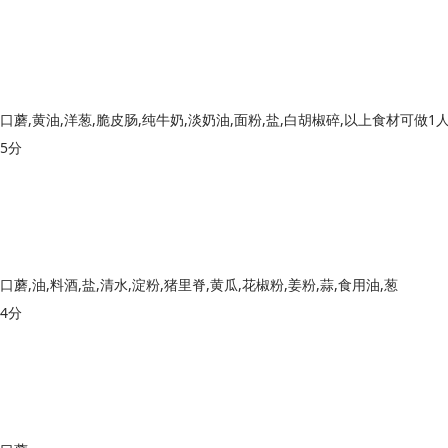
口蘑,黄油,洋葱,脆皮肠,纯牛奶,淡奶油,面粉,盐,白胡椒碎,以上食材可做1
5分
口蘑,油,料酒,盐,清水,淀粉,猪里脊,黄瓜,花椒粉,姜粉,蒜,食用油,葱
4分