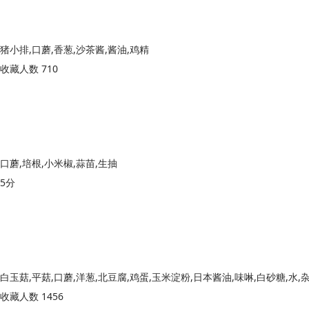
猪小排,口蘑,香葱,沙茶酱,酱油,鸡精
收藏人数 710
口蘑,培根,小米椒,蒜苗,生抽
5分
收藏人数 1456