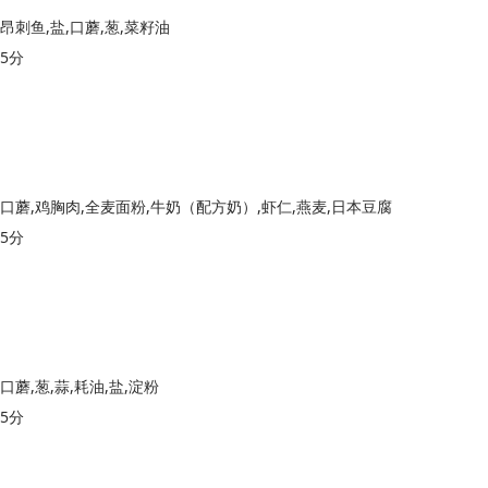
昂刺鱼,盐,口蘑,葱,菜籽油
5分
口蘑,鸡胸肉,全麦面粉,牛奶（配方奶）,虾仁,燕麦,日本豆腐
5分
口蘑,葱,蒜,耗油,盐,淀粉
5分