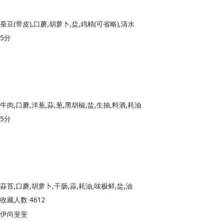
蚕豆(带皮),口蘑,胡萝卜,盐,鸡精(可省略),清水
5分
牛肉,口蘑,洋葱,蒜,葱,黑胡椒,盐,生抽,料酒,耗油
5分
蒜苔,口蘑,胡萝卜,干肠,蒜,耗油,味极鲜,盐,油
收藏人数 4612
伊尚斐斐