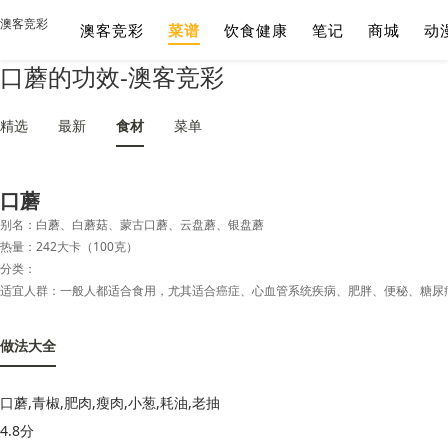
澳客竞彩
澳客竞彩
菜谱
饮食健康
笔记
商城
动
口蘑的功效-澳客竞彩
精选
最新
食材
菜单
口蘑
别名：白蘑、白蘑菇、蒙古口蘑、云盘蘑、银盘蘑
热量：242大卡（100克）
分类：
做法大全
口蘑,青椒,肥肉,瘦肉,小葱,耗油,老抽
4.8分