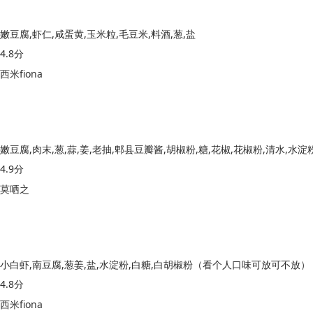
嫩豆腐,虾仁,咸蛋黄,玉米粒,毛豆米,料酒,葱,盐
4.8分
西米fiona
嫩豆腐,肉末,葱,蒜,姜,老抽,郫县豆瓣酱,胡椒粉,糖,花椒,花椒粉,清水,水淀
4.9分
莫哂之
小白虾,南豆腐,葱姜,盐,水淀粉,白糖,白胡椒粉（看个人口味可放可不放）
4.8分
西米fiona