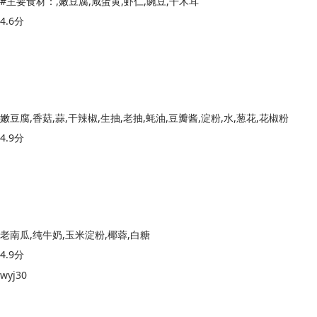
#主要食材：,嫩豆腐,咸蛋黄,虾仁,豌豆,干木耳
4.6分
嫩豆腐,香菇,蒜,干辣椒,生抽,老抽,蚝油,豆瓣酱,淀粉,水,葱花,花椒粉
4.9分
老南瓜,纯牛奶,玉米淀粉,椰蓉,白糖
4.9分
wyj30