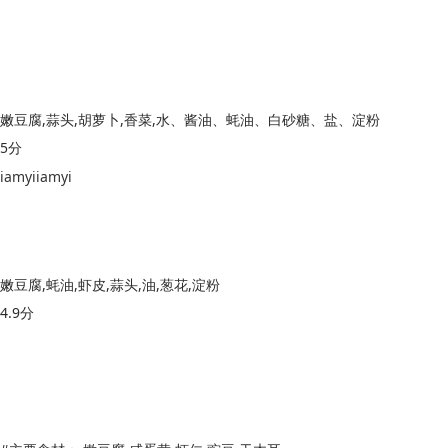
嫩豆腐,蒜头,胡萝卜,香菜,水、酱油、蚝油、白砂糖、盐、淀粉
5分
iamyiiamyi
嫩豆腐,蚝油,虾皮,蒜头,油,葱花,淀粉
4.9分