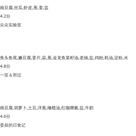
南豆腐,丝瓜,虾皮,葱,姜,盐
4.2分
尖尖实验室
鱼头鱼尾,嫩豆腐,姜片,蒜,葱,金龙鱼菜籽油,老抽,盐,鸡粉,耗油,淀粉,水
4.8分
一笑＆而过
南豆腐,胡萝卜,土豆,洋葱,橄榄油,红咖喱酱,盐,牛奶
4.6分
姜叔的日食记