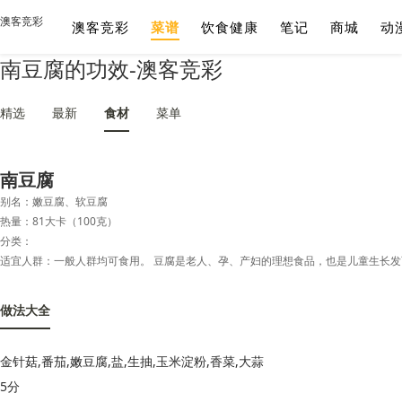
澳客竞彩
澳客竞彩
菜谱
饮食健康
笔记
商城
动
南豆腐的功效-澳客竞彩
精选
最新
食材
菜单
南豆腐
别名：嫩豆腐、软豆腐
热量：81大卡（100克）
分类：
做法大全
金针菇,番茄,嫩豆腐,盐,生抽,玉米淀粉,香菜,大蒜
5分