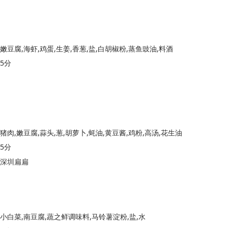
嫩豆腐,海虾,鸡蛋,生姜,香葱,盐,白胡椒粉,蒸鱼豉油,料酒
5分
猪肉,嫩豆腐,蒜头,葱,胡萝卜,蚝油,黄豆酱,鸡粉,高汤,花生油
5分
深圳扁扁
小白菜,南豆腐,蔬之鲜调味料,马铃薯淀粉,盐,水