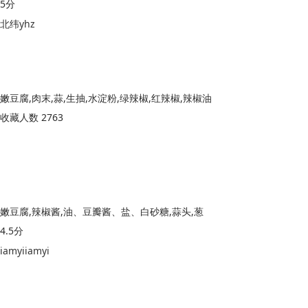
5分
北纬yhz
嫩豆腐,肉末,蒜,生抽,水淀粉,绿辣椒,红辣椒,辣椒油
收藏人数 2763
嫩豆腐,辣椒酱,油、豆瓣酱、盐、白砂糖,蒜头,葱
4.5分
iamyiiamyi