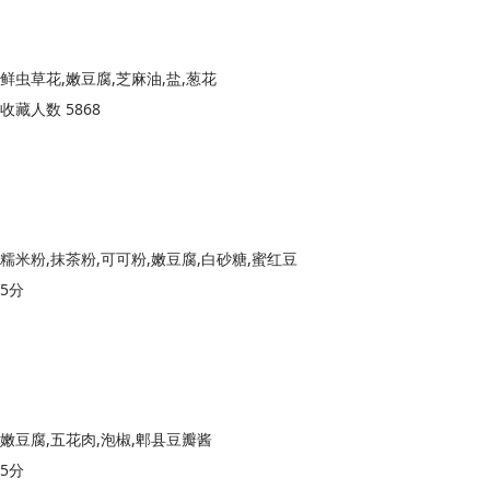
鲜虫草花,嫩豆腐,芝麻油,盐,葱花
收藏人数 5868
糯米粉,抹茶粉,可可粉,嫩豆腐,白砂糖,蜜红豆
5分
嫩豆腐,五花肉,泡椒,郫县豆瓣酱
5分