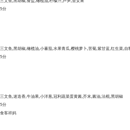
三文鱼,黑胡椒,食盐,橄榄油,柠檬汁,芦笋,圣女果
5分
5分
三文鱼,迷迭香,牛油果,小洋葱,冠利蔬菜蛋黄酱,芥末,酱油,法棍,黑胡椒
5分
食客祥妈