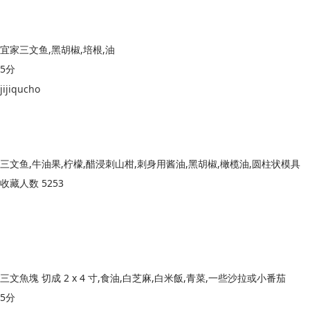
宜家三文鱼,黑胡椒,培根,油
5分
jijiqucho
三文鱼,牛油果,柠檬,醋浸刺山柑,刺身用酱油,黑胡椒,橄榄油,圆柱状模具
收藏人数 5253
三文魚塊 切成 2 x 4 寸,食油,白芝麻,白米飯,青菜,一些沙拉或小番茄
5分