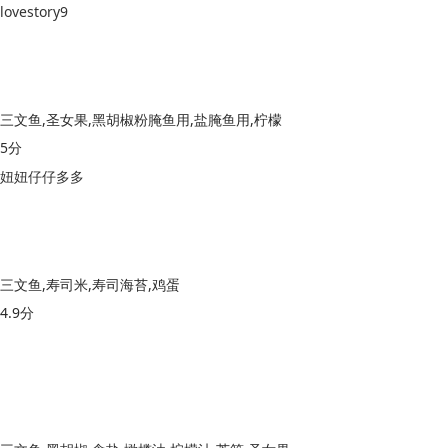
lovestory9
三文鱼,圣女果,黑胡椒粉腌鱼用,盐腌鱼用,柠檬
5分
妞妞仔仔多多
三文鱼,寿司米,寿司海苔,鸡蛋
4.9分