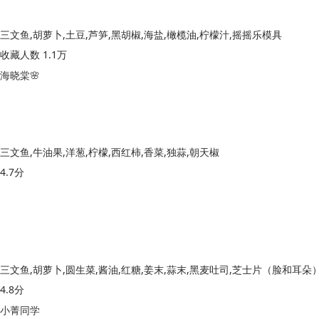
三文鱼,胡萝卜,土豆,芦笋,黑胡椒,海盐,橄榄油,柠檬汁,摇摇乐模具
收藏人数 1.1万
海晓棠🌸
三文鱼,牛油果,洋葱,柠檬,西红柿,香菜,独蒜,朝天椒
4.7分
4.8分
小菁同学