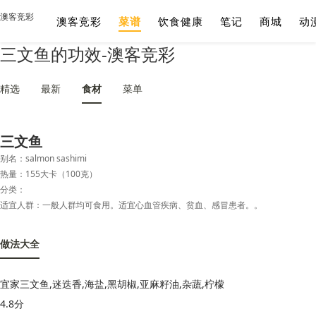
澳客竞彩
澳客竞彩
菜谱
饮食健康
笔记
商城
动
三文鱼的功效-澳客竞彩
精选
最新
食材
菜单
三文鱼
别名：salmon sashimi
热量：155大卡（100克）
分类：
适宜人群：一般人群均可食用。适宜心血管疾病、贫血、感冒患者。。
做法大全
宜家三文鱼,迷迭香,海盐,黑胡椒,亚麻籽油,杂蔬,柠檬
4.8分