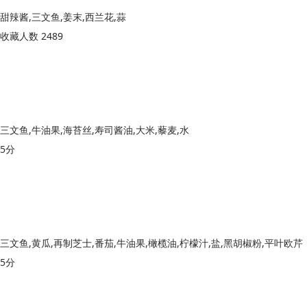
甜辣酱,三文鱼,姜末,西兰花,蒜
收藏人数 2489
三文鱼,牛油果,海苔丝,寿司酱油,大米,藜麦,水
5分
三文鱼,黄瓜,再制芝士,番茄,牛油果,橄榄油,柠檬汁,盐,黑胡椒粉,平叶欧芹
5分