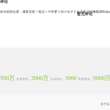
评论
你当前的位置：
澳客竞彩
>
笔记
> 🌱炸萝卜丝小丸子🥄金龙鱼10%橄榄调和油
暂无评论
500万
2000万
3000
5000
美食菜谱；
互动内容；
美食课堂；
关于豆