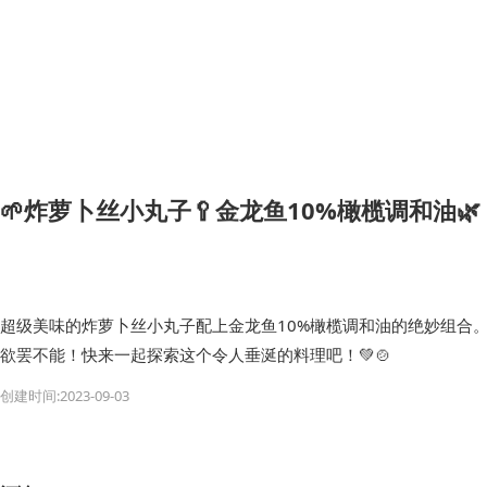
🌱炸萝卜丝小丸子🥄金龙鱼10%橄榄调和油🌿
超级美味的炸萝卜丝小丸子配上金龙鱼10%橄榄调和油的绝妙组合。
欲罢不能！快来一起探索这个令人垂涎的料理吧！💚🍲
创建时间:2023-09-03