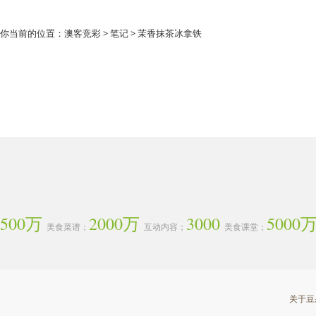
你当前的位置：
澳客竞彩
>
笔记
> 茉香抹茶冰拿铁
500万
2000万
3000
5000
美食菜谱；
互动内容；
美食课堂；
关于豆