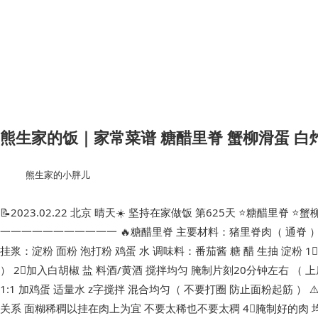
熊生家的饭｜家常菜谱 糖醋里脊 蟹柳滑蛋 白
熊生家的小胖儿
📝2023.02.22 北京 晴天☀️ 坚持在家做饭 第625天 ⭐️糖醋里脊 
一一一一一一一一一一一 🔥糖醋里脊 主要材料：猪里脊肉（ 通脊 ）
挂浆：淀粉 面粉 泡打粉 鸡蛋 水 调味料：番茄酱 糖 醋 生抽 淀粉 1
） 2⃣️加入白胡椒 盐 料酒/黄酒 搅拌均匀 腌制片刻20分钟左右 （ 上
1:1 加鸡蛋 适量水 z字搅拌 混合均匀（ 不要打圈 防止面粉起筋 ）
关系 面糊稀稠以挂在肉上为宜 不要太稀也不要太稠 4⃣️腌制好的肉 均