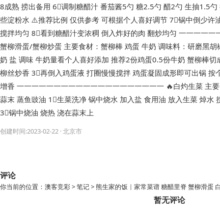
8成熟 捞出备用 6⃣️调制糖醋汁 番茄酱5勺 糖2.5勺 醋2勺 生抽1.
些淀粉水 ⚠️推荐比例 仅供参考 可根据个人喜好调节 7⃣️锅中倒少许
搅拌均匀 8⃣️看到糖醋汁变浓稠 倒入炸好的肉 翻炒均匀 一一一一一
蟹柳滑蛋/蟹柳炒蛋 主要食材：蟹柳棒 鸡蛋 牛奶 调味料：研磨黑胡椒颗
奶 盐 调味 牛奶量看个人喜好添加 推荐2份鸡蛋0.5份牛奶 蟹柳棒切
柳丝炒香 3⃣️再倒入鸡蛋液 打圈慢慢搅拌 鸡蛋凝固成形即可出锅 
增香 一一一一一一一一一一一一一一一一一一一一 🔥白灼生菜 主
蒜末 蒸鱼豉油 1⃣️生菜洗净 锅中烧水 加入盐 食用油 放入生菜 焯水 
3⃣️锅中烧油 烧热 浇在蒜末上
创建时间:2023-02-22 · 北京市
评论
你当前的位置：
澳客竞彩
>
笔记
> 熊生家的饭｜家常菜谱 糖醋里脊 蟹柳滑蛋 
暂无评论