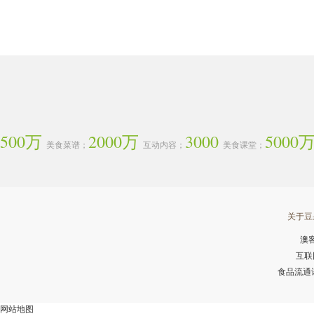
500万
2000万
3000
5000
美食菜谱；
互动内容；
美食课堂；
关于豆
澳
互联
食品流通许可
网站地图