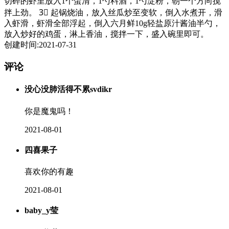
切碎的虾里放入1个蛋清，1勺料酒，1勺淀粉，朝一个方向搅
拌上劲。 3⃣ 起锅烧油，放入丝瓜炒至变软，倒入水煮开，滑
入虾滑，虾滑全部浮起，倒入六月鲜10g轻盐原汁酱油半勺，
放入炒好的鸡蛋，淋上香油，搅拌一下，盛入碗里即可。
创建时间:2021-07-31
评论
没心没肺活得不累svdikr
你是魔鬼吗！
2021-08-01
四喜果子
喜欢你的有趣
2021-08-01
baby_y莹