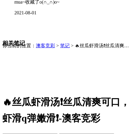
mua~收藏了o(∩_∩)o~
2021-08-01
相关笔记
你当前的位置：
澳客竞彩
>
笔记
> 🔥丝瓜虾滑汤❗丝瓜清爽可
口，虾滑q弹嫩滑❗
🔥丝瓜虾滑汤❗丝瓜清爽可口，
虾滑q弹嫩滑❗-澳客竞彩