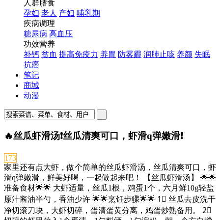
人群膳食
孕妇
老人
产妇
哺乳期
疾病调理
糖尿病
高血压
功效营养
补钙
贫血
提高免疫力
养胃
防雾霾
润肺止咳
养颜
失眠
抗癌
笔记
商城
动漫
🔥丝瓜虾滑汤❗丝瓜清爽可口，虾滑q弹嫩滑❗
173
家里还有点大虾，做个简单的丝瓜虾滑汤，丝瓜清爽可口，虾
滑q弹嫩滑，鲜美好喝，一起做起来吧！ 【丝瓜虾滑汤】 🌟🌟
准备食材🌟🌟 大虾适量，丝瓜1根，鸡蛋1个，六月鲜10g轻盐
原汁酱油半勺，香油少许 🌟🌟烹饪步骤🌟🌟 1⃣ 丝瓜去皮洗干
净切滚刀块，大虾切碎，蛋清蛋黄分离，鸡蛋炒熟备用。 2⃣