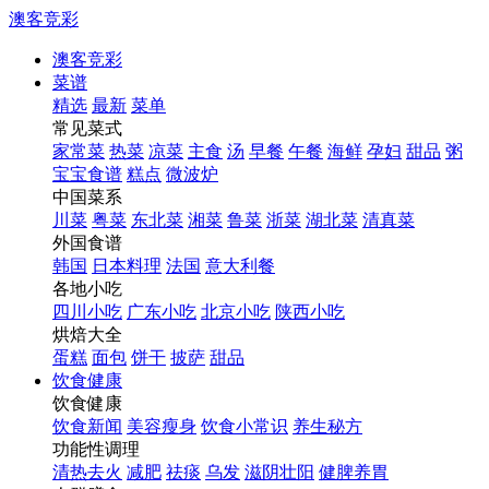
澳客竞彩
澳客竞彩
菜谱
精选
最新
菜单
常见菜式
家常菜
热菜
凉菜
主食
汤
早餐
午餐
海鲜
孕妇
甜品
粥
宝宝食谱
糕点
微波炉
中国菜系
川菜
粤菜
东北菜
湘菜
鲁菜
浙菜
湖北菜
清真菜
外国食谱
韩国
日本料理
法国
意大利餐
各地小吃
四川小吃
广东小吃
北京小吃
陕西小吃
烘焙大全
蛋糕
面包
饼干
披萨
甜品
饮食健康
饮食健康
饮食新闻
美容瘦身
饮食小常识
养生秘方
功能性调理
清热去火
减肥
祛痰
乌发
滋阴壮阳
健脾养胃