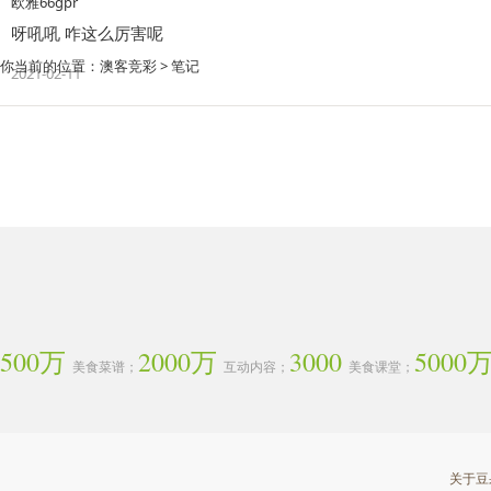
欧雅66gpr
呀吼吼 咋这么厉害呢
你当前的位置：
澳客竞彩
>
笔记
2021-02-11
500万
2000万
3000
5000
美食菜谱；
互动内容；
美食课堂；
关于豆