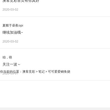
澳客竞彩首页有你真好
2020-03-02
夏囿于昼夜opi
继续加油哦~
2020-03-02
咱，萌
关注一波～
你当前的位置：
澳客竞彩
>
笔记
> 可可爱爱鲷鱼烧
2020-03-01