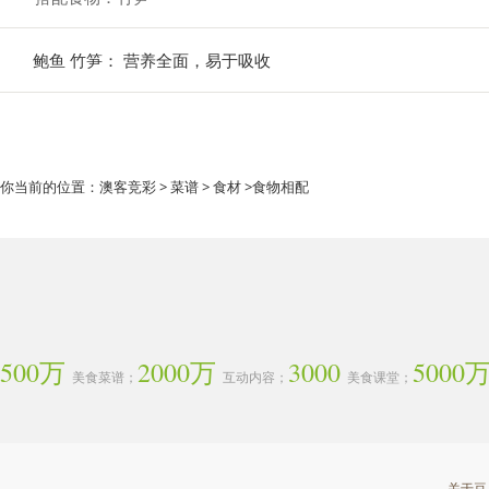
鲍鱼 竹笋： 营养全面，易于吸收
你当前的位置：
澳客竞彩
>
菜谱
>
食材
>食物相配
500万
2000万
3000
5000
美食菜谱；
互动内容；
美食课堂；
关于豆