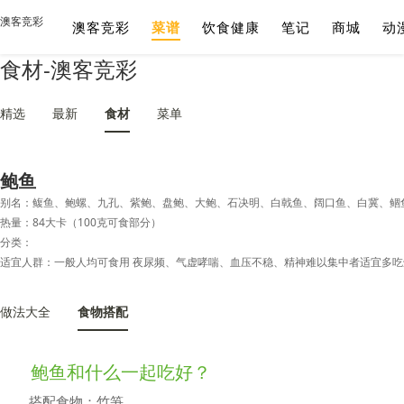
澳客竞彩
澳客竞彩
菜谱
饮食健康
笔记
商城
动
食材-澳客竞彩
精选
最新
食材
菜单
鲍鱼
别名：鳆鱼、鲍螺、九孔、紫鲍、盘鲍、大鲍、石决明、白戟鱼、阔口鱼、白冀、鲴
热量：84大卡（100克可食部分）
分类：
做法大全
食物搭配
鲍鱼和什么一起吃好？
搭配食物：竹笋