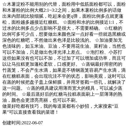
☆木薯淀粉不能用别的代替，面粉用中低筋面粉都可以，面粉
和木薯粉的比例大概2:1~3:2之间，如果木薯粉比例多的话做
出来内部就比较细腻，吃起来会更q弹，面粉比例多点就更蓬
松，面粉越多越接近红糖糕。 ☆面粉和水的比例接近1:1，不
过水的比例多点少点影响不是很大，不需要精确。 ☆红糖的
比例可多可少点，想要做出来颜色深一点好看一些就选黑糖或
深色的红糖吧，不然做出来色泽是比较浅的。 ☆加油要加无
色淡味的，如玉米油、豆油，不要用花生油、菜籽油，当然也
可以不加油，只是做出色泽光泽上差点。 ☆泡打粉、小苏打
这些如果没有也可以不加，不过加了可以增加成功率，而且可
以让马拉糕更加蓬松柔软，口感更好。 ☆蒸锅最好用密闭的
竹蒸笼，不会产生水滴，如果是不锈钢蒸笼容易产生水滴，滴
在红糖糕表面，会出现坑洼不平的状态，影响美观，这时可以
在蒸的时候把盘子盖上保鲜膜，并用牙签戳一些孔，就解决了
这一问题。 ☆蒸的模具建议用薄而宽大的模具，可以减少蒸
的时间。 ☆最后蒸好后的红糖马拉糕表面刷上一层薄薄的熟
油，颜色会更漂亮亮丽，也可以不刷。
做菜好吃都有技巧，我的每道菜都有小妙招，大家搜索“豆
果”可以直接查看我的菜谱！
创建时间:2022-06-07