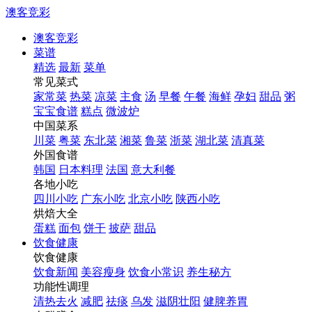
澳客竞彩
澳客竞彩
菜谱
精选
最新
菜单
常见菜式
家常菜
热菜
凉菜
主食
汤
早餐
午餐
海鲜
孕妇
甜品
粥
宝宝食谱
糕点
微波炉
中国菜系
川菜
粤菜
东北菜
湘菜
鲁菜
浙菜
湖北菜
清真菜
外国食谱
韩国
日本料理
法国
意大利餐
各地小吃
四川小吃
广东小吃
北京小吃
陕西小吃
烘焙大全
蛋糕
面包
饼干
披萨
甜品
饮食健康
饮食健康
饮食新闻
美容瘦身
饮食小常识
养生秘方
功能性调理
清热去火
减肥
祛痰
乌发
滋阴壮阳
健脾养胃