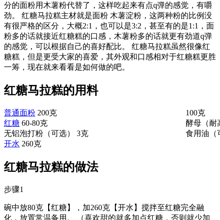
分的面粉用木薯粉代替了，这样吃起来有点q弹的感觉，有嚼
劲。 红糖马拉糕主材就是面粉 木薯淀粉，这两种粉的比例没
有很严格的区分，大概2:1，也可以是3:2，甚至有的是1:1，面
粉多的话就接近红糖糕的口感，木薯粉多的话就更有劲道q弹
的感觉，可以根据自己的喜好配比。 红糖马拉糕虽然很像红
糖糕，但是更受大家的喜爱，其外观和口感相对于红糖糕更胜
一筹，现在就来看看是如何做的吧。
红糖马拉糕的用料
普通面粉
200克
100克
红糖
60-80克
酵母（耐
无铝泡打粉（可选）
3克
食用油（
开水
260克
红糖马拉糕的做法
步骤1
碗中放80克【红糖】，加260克【开水】搅拌至红糖完全融
化，放置常温备用。 （喜欢甜的就多加点红糖，否则就少加