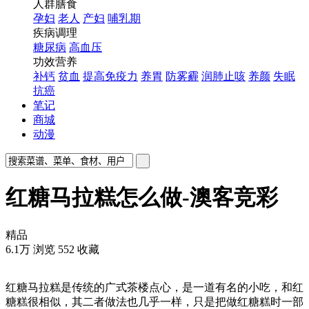
人群膳食
孕妇
老人
产妇
哺乳期
疾病调理
糖尿病
高血压
功效营养
补钙
贫血
提高免疫力
养胃
防雾霾
润肺止咳
养颜
失眠
抗癌
笔记
商城
动漫
红糖马拉糕怎么做-澳客竞彩
精品
6.1万
浏览
552
收藏
红糖马拉糕是传统的广式茶楼点心，是一道有名的小吃，和红
糖糕很相似，其二者做法也几乎一样，只是把做红糖糕时一部