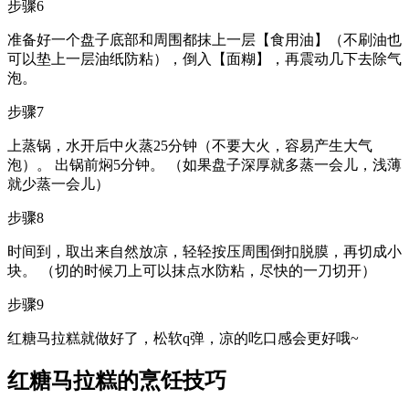
步骤6
准备好一个盘子底部和周围都抹上一层【食用油】（不刷油也
可以垫上一层油纸防粘），倒入【面糊】，再震动几下去除气
泡。
步骤7
上蒸锅，水开后中火蒸25分钟（不要大火，容易产生大气
泡）。 出锅前焖5分钟。 （如果盘子深厚就多蒸一会儿，浅薄
就少蒸一会儿）
步骤8
时间到，取出来自然放凉，轻轻按压周围倒扣脱膜，再切成小
块。 （切的时候刀上可以抹点水防粘，尽快的一刀切开）
步骤9
红糖马拉糕就做好了，松软q弹，凉的吃口感会更好哦~
红糖马拉糕的烹饪技巧