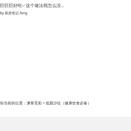
巨巨巨好吃✅这个做法我怎么没早点发现
by
厨房笔记-fang
你当前的位置：
澳客竞彩
> 低脂沙拉（健康饮食必备）