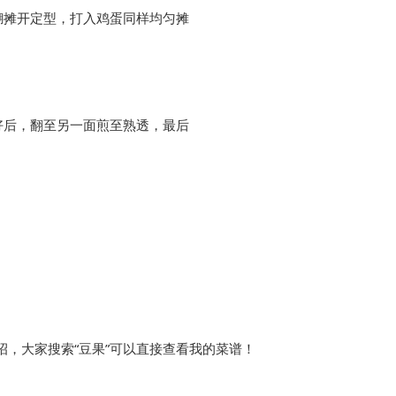
糊摊开定型，打入鸡蛋同样均匀摊
好后，翻至另一面煎至熟透，最后
，大家搜索“豆果”可以直接查看我的菜谱！