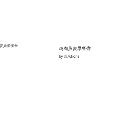
爱娃爱美食
鸡肉燕麦早餐饼
by
西米fiona