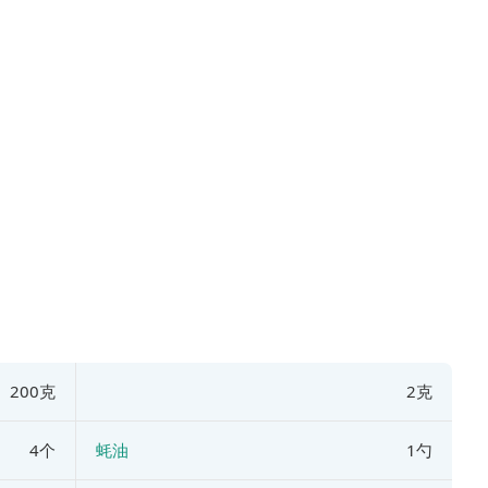
200克
2克
4个
蚝油
1勺