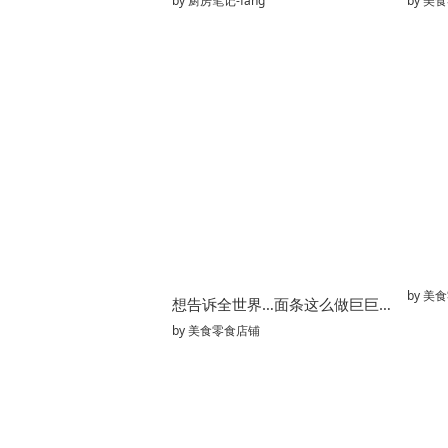
by
厨房笔记-fang
by
美食
by
美食
想告诉全世界…面条这么做巨巨巨好吃
by
美食零食店铺