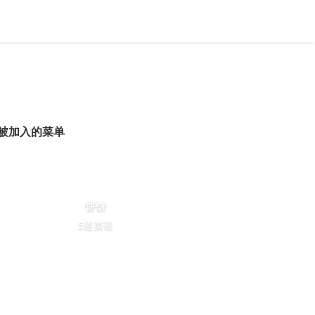
被加入的菜单
饼饼
5道菜谱