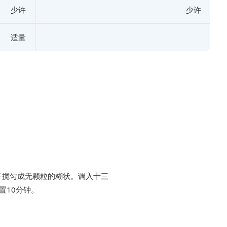
少许
少许
适量
子搅匀成无颗粒的糊状。调入十三
置10分钟。