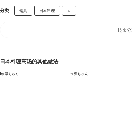
分类：
锅具
日本料理
香
一起来分
日本料理高汤的其他做法
by
潔ちゃん
by
潔ちゃん