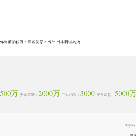
你当前的位置：
澳客竞彩
> 出汁-日本料理高汤
500万
2000万
3000
5000
美食菜谱；
互动内容；
美食课堂；
关于豆
澳