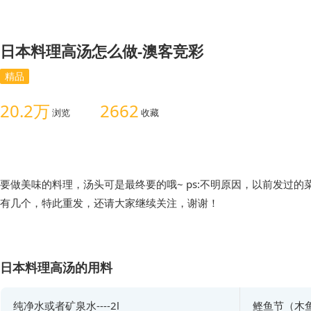
日本料理高汤怎么做-澳客竞彩
精品
20.2万
2662
浏览
收藏
要做美味的料理，汤头可是最终要的哦~ ps:不明原因，以前发过
有几个，特此重发，还请大家继续关注，谢谢！
日本料理高汤的用料
纯净水或者矿泉水----2l
鲣鱼节（木鱼花