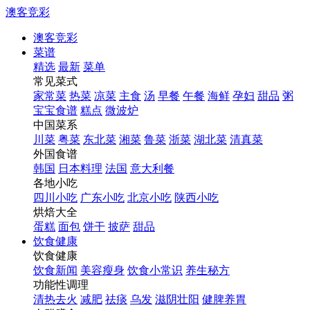
澳客竞彩
澳客竞彩
菜谱
精选
最新
菜单
常见菜式
家常菜
热菜
凉菜
主食
汤
早餐
午餐
海鲜
孕妇
甜品
粥
宝宝食谱
糕点
微波炉
中国菜系
川菜
粤菜
东北菜
湘菜
鲁菜
浙菜
湖北菜
清真菜
外国食谱
韩国
日本料理
法国
意大利餐
各地小吃
四川小吃
广东小吃
北京小吃
陕西小吃
烘焙大全
蛋糕
面包
饼干
披萨
甜品
饮食健康
饮食健康
饮食新闻
美容瘦身
饮食小常识
养生秘方
功能性调理
清热去火
减肥
祛痰
乌发
滋阴壮阳
健脾养胃