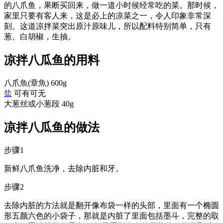
的八爪鱼，果断买回来，做一道小时候经常吃的菜。那时候，
家里只要有客人来，这是必上的凉菜之一，令人印象非常深
刻。这道凉拌菜突出原汁原味儿，所以配料特别简单，只有
葱、白胡椒，生抽。
凉拌八瓜鱼的用料
八爪魚(章魚)
600g
盐
可有可无
大葱丝或小葱段
40g
凉拌八瓜鱼的做法
步骤1
新鲜八爪鱼洗净，去除内脏和牙。
步骤2
去除内脏的方法就是翻开像布袋一样的头部，里面有一个椭圆
形五颜六色的小袋子，那就是内脏了里面包括墨斗，完整的取