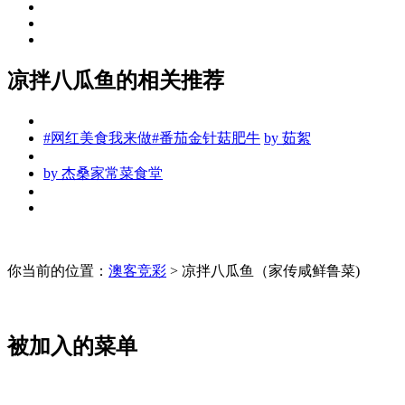
凉拌八瓜鱼的相关推荐
#网红美食我来做#番茄金针菇肥牛
by
茹絮
by
杰桑家常菜食堂
你当前的位置：
澳客竞彩
> 凉拌八瓜鱼（家传咸鲜鲁菜)
被加入的菜单