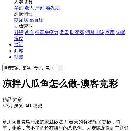
人群膳食
孕妇
老人
产妇
哺乳期
疾病调理
糖尿病
高血压
功效营养
补钙
贫血
提高免疫力
养胃
防雾霾
润肺止咳
养颜
失眠
抗癌
笔记
商城
动漫
凉拌八瓜鱼怎么做-澳客竞彩
精品
独家
5.7万
浏览
341
收藏
章魚來自青島海邊的家庭做法！ 春天的食物除了香椿，竹
笋，韭菜，忘不了的还有海里的八爪鱼。去麦德龙看到有新鲜