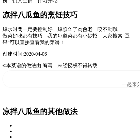
粉，倒入生抽，拌匀开吃！
凉拌八瓜鱼的烹饪技巧
焯水时間一定要控制好！焯照久了肉會老，咬不動哦
做菜好吃都有技巧，我的每道菜都有小妙招，大家搜索“豆
果”可以直接查看我的菜谱！
创建时间:2020-04-06
©本菜谱的做法由 编写，未经授权不得转载
一起来
凉拌八瓜鱼的其他做法