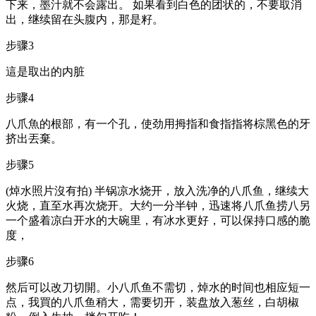
下来，墨汁就不会露出。 如果看到白色的团状的，不要取消
出，继续留在头腹内，那是籽。
步骤3
這是取出的内脏
步骤4
八爪魚的根部，有一个孔，使劲用拇指和食指指将棕黑色的牙
挤出丟棄。
步骤5
(焯水照片沒有拍) 半锅凉水烧开，放入洗净的八爪鱼，继续大
火烧，直至水再次烧开。大约一分半钟，迅速将八爪鱼捞八另
一个盛着凉白开水的大碗里，有冰水更好，可以保持口感的脆
度，
步骤6
然后可以改刀切開。小八爪鱼不需切，焯水的时间也相应短一
点，我買的八爪鱼稍大，需要切开，装盘放入葱丝，白胡椒