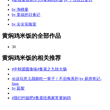
by
淘桃曼
by
姜叔的日食记
by
尖尖实验室
黄焖鸡米饭的全部作品
30
黄焖鸡米饭的相关推荐
#中秋团圆食味#鲁菜之九转大肠
㊙️这玩意儿我能吃一辈子！不后悔系列
by
厨房笔记-
fang
by
茹絮
#我们约饭吧#鲁菜经典家常黄焖鸡