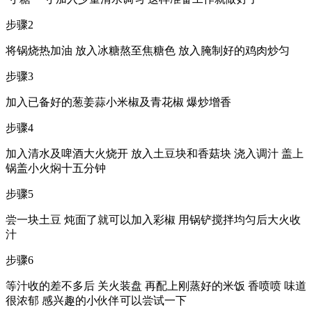
步骤2
将锅烧热加油 放入冰糖熬至焦糖色 放入腌制好的鸡肉炒匀
步骤3
加入已备好的葱姜蒜小米椒及青花椒 爆炒增香
步骤4
加入清水及啤酒大火烧开 放入土豆块和香菇块 浇入调汁 盖上
锅盖小火焖十五分钟
步骤5
尝一块土豆 炖面了就可以加入彩椒 用锅铲搅拌均匀后大火收
汁
步骤6
等汁收的差不多后 关火装盘 再配上刚蒸好的米饭 香喷喷 味道
很浓郁 感兴趣的小伙伴可以尝试一下