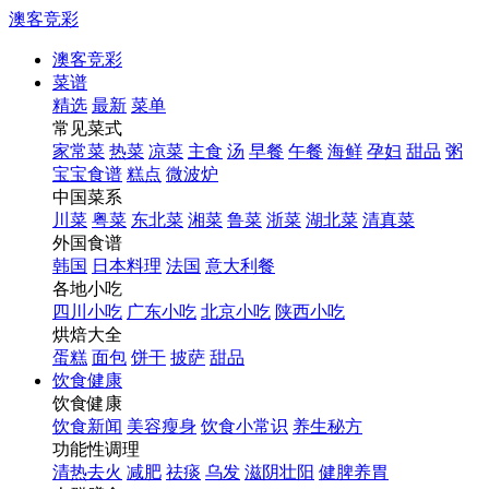
澳客竞彩
澳客竞彩
菜谱
精选
最新
菜单
常见菜式
家常菜
热菜
凉菜
主食
汤
早餐
午餐
海鲜
孕妇
甜品
粥
宝宝食谱
糕点
微波炉
中国菜系
川菜
粤菜
东北菜
湘菜
鲁菜
浙菜
湖北菜
清真菜
外国食谱
韩国
日本料理
法国
意大利餐
各地小吃
四川小吃
广东小吃
北京小吃
陕西小吃
烘焙大全
蛋糕
面包
饼干
披萨
甜品
饮食健康
饮食健康
饮食新闻
美容瘦身
饮食小常识
养生秘方
功能性调理
清热去火
减肥
祛痰
乌发
滋阴壮阳
健脾养胃