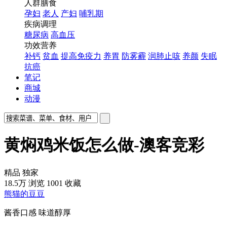
人群膳食
孕妇
老人
产妇
哺乳期
疾病调理
糖尿病
高血压
功效营养
补钙
贫血
提高免疫力
养胃
防雾霾
润肺止咳
养颜
失眠
抗癌
笔记
商城
动漫
黄焖鸡米饭怎么做-澳客竞彩
精品
独家
18.5万
浏览
1001
收藏
熊猫的豆豆
酱香口感 味道醇厚