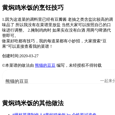
黄焖鸡米饭的烹饪技巧
1.因为这道菜的调料里已经有豆瓣酱 老抽之类含盐比较高的调
味品了 所以我没有在菜谱里放盐 当然大家可以按照自己的口
味进行调整。 2.腌制鸡肉时 如果实在没有白酒 用两勺啤酒代
替即可。
做菜好吃都有技巧，我的每道菜都有小妙招，大家搜索“豆
果”可以直接查看我的菜谱！
创建时间:2020-03-27
©本菜谱的做法由
熊猫的豆豆
编写，未经授权不得转载
一起来
熊猫的豆豆
黄焖鸡米饭的其他做法
#硬核菜谱制作人#黄焖鸡米饭
by
个性胜过姿色