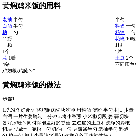
黄焖鸡米饭的用料
老抽
半勺
半勺
白酒
半勺
料酒
一勺
糖
一勺
耗油
一勺
半瓶
花椒
10粒
一颗
1根
1个
5片
蒜
1瓣
土豆
2个
4朵
不同颜色
鸡翅根/鸡腿
3个
黄焖鸡米饭的做法
步骤1
1.先准备好食材 将鸡腿肉切块洗净 用料酒 淀粉 半勺生抽 少量
白酒 一片生姜腌制十分钟 2.将小香葱 小米椒切段 姜 蒜切块
备好冰糖 3.同时将泡发好的香菇 去过皮的土豆和洗净的彩椒
切块 4.调汁：淀粉一勺 蚝油一勺 豆瓣酱半勺 老抽半勺 料酒一
勺 糖一勺 加入少量清水调匀 这样准备工作就做好了