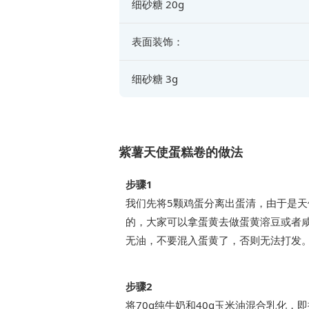
细砂糖 20g
表面装饰：
细砂糖 3g
紫薯天使蛋糕卷的做法
步骤1
我们先将5颗鸡蛋分离出蛋清，由于是
的，大家可以拿蛋黄去做蛋黄溶豆或者
无油，不要混入蛋黄了，否则无法打发
步骤2
将70g纯牛奶和40g玉米油混合乳化，