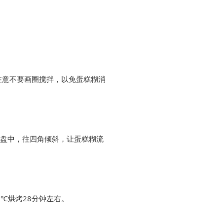
注意不要画圈搅拌，以免蛋糕糊消
m方盘中，往四角倾斜，让蛋糕糊流
℃烘烤28分钟左右。