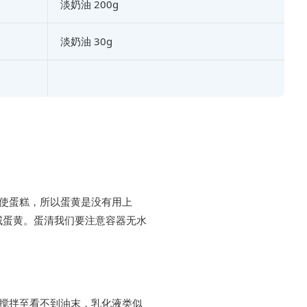
淡奶油 200g
淡奶油 30g
天使蛋糕，所以蛋黄是没有用上
咸蛋黄。蛋清我们要注意容器无水
。
即搅拌至看不到油末，乳化液类似