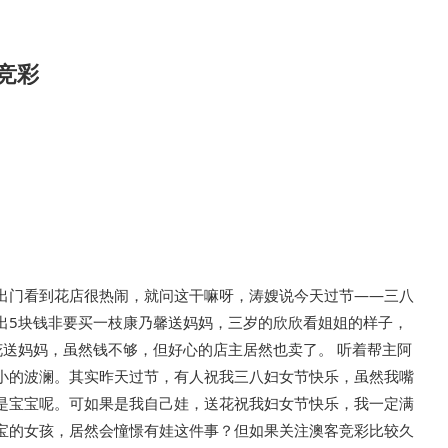
竞彩
出门看到花店很热闹，就问这干嘛呀，涛嫂说今天过节——三八
出5块钱非要买一枝康乃馨送妈妈，三岁的欣欣看姐姐的样子，
花送妈妈，虽然钱不够，但好心的店主居然也卖了。 听着帮主阿
小的波澜。其实昨天过节，有人祝我三八妇女节快乐，虽然我嘴
是宝宝呢。可如果是我自己娃，送花祝我妇女节快乐，我一定满
宝的女孩，居然会憧憬有娃这件事？但如果关注澳客竞彩比较久