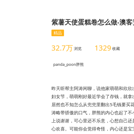
紫薯天使蛋糕卷怎么做-澳客
精品
32.7万
1329
浏览
收藏
panda_poon胖熊
昨天听帮主阿涛闲聊，说他家萌萌和欣欣
妇女节，萌萌刚好最近学会了存钱，就拿
居然也不知怎么从兜兜里翻出5毛钱要买
涛略带骄傲的口气，胖熊的内心也起了不
上说谢谢，可心里还不乐意，心想自己还
心欢喜。可能你会觉得奇怪，内心还是宝