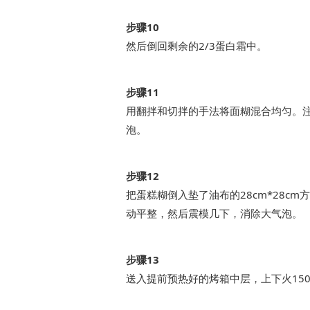
步骤10
然后倒回剩余的2/3蛋白霜中。
步骤11
用翻拌和切拌的手法将面糊混合均匀。
泡。
步骤12
把蛋糕糊倒入垫了油布的28cm*28c
动平整，然后震模几下，消除大气泡。
步骤13
送入提前预热好的烤箱中层，上下火150