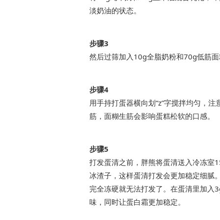
淡奶油的状态。
步骤3
然后过筛加入10g全脂奶粉和70g低筋
步骤4
用手持打蛋器横向划“z”字搅拌均匀，
筋，面糊生筋会影响蛋糕松软的口感。
步骤5
打发蛋清之前，胖熊将蛋清送入冷冻室1
冰渣子，这样蛋清打发会更加稳定细腻
完全冻硬就无法打发了。在蛋清里加入3
味，同时让蛋白霜更加稳定。