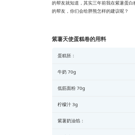
的帮友就知道，其实三年前我在紫薯蛋白
的帮友，你们会给胖熊怎样的建议呢？
紫薯天使蛋糕卷的用料
蛋糕胚：
牛奶 70g
低筋面粉 70g
柠檬汁 3g
紫薯奶油馅：