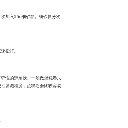
次加入55g细砂糖。细砂糖分次
低速搅打。
有弹性的鸡尾状。一般做蛋糕卷只
硬性发泡程度，蛋糕卷会比较容易
。