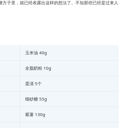
糖方子里，就已经表露出这样的想法了。不知那些已经是过来人
玉米油 40g
全脂奶粉 10g
蛋清 5个
细砂糖 55g
紫薯 130g