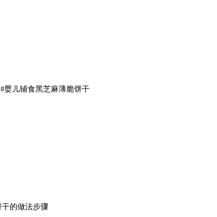
品#婴儿辅食黑芝麻薄脆饼干
脆饼干的做法步骤