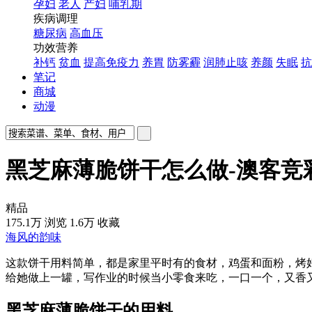
孕妇
老人
产妇
哺乳期
疾病调理
糖尿病
高血压
功效营养
补钙
贫血
提高免疫力
养胃
防雾霾
润肺止咳
养颜
失眠
抗
笔记
商城
动漫
黑芝麻薄脆饼干怎么做-澳客竞
精品
175.1万
浏览
1.6万
收藏
海风的韵味
这款饼干用料简单，都是家里平时有的食材，鸡蛋和面粉，烤
给她做上一罐，写作业的时候当小零食来吃，一口一个，又香
黑芝麻薄脆饼干的用料