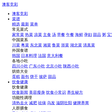
澳客竞彩
澳客竞彩
菜谱
精选
最新
菜单
常见菜式
家常菜
热菜
凉菜
主食
汤
早餐
午餐
海鲜
孕妇
甜品
粥
宝
中国菜系
川菜
粤菜
东北菜
湘菜
鲁菜
浙菜
湖北菜
清真菜
外国食谱
韩国
日本料理
法国
意大利餐
各地小吃
四川小吃
广东小吃
北京小吃
陕西小吃
烘焙大全
蛋糕
面包
饼干
披萨
甜品
饮食健康
饮食健康
饮食新闻
美容瘦身
饮食小常识
养生秘方
功能性调理
清热去火
减肥
祛痰
乌发
滋阴壮阳
健脾养胃
人群膳食