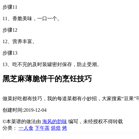
步骤11
11、香脆美味，一口一个。
步骤12
12、营养丰富。
步骤13
13、吃不完的及时装罐密封保存，防止受潮。
黑芝麻薄脆饼干的烹饪技巧
做菜好吃都有技巧，我的每道菜都有小妙招，大家搜索“豆果”
创建时间:2019-12-04
©本菜谱的做法由
海风的韵味
编写，未经授权不得转载
分类：
一人食
下午茶
烘焙
烤