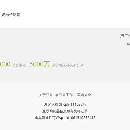
浓牛奶柿子奶昔
扫二
豆
3000
5000万
美食课堂；
用户每天都有新分享
关于豆果
·
在豆果工作
· ·
菜谱大全
澳客竞彩
京icp证111032号
互联网药品信息服务资格证书
食品流通许可证sp1101061510252413