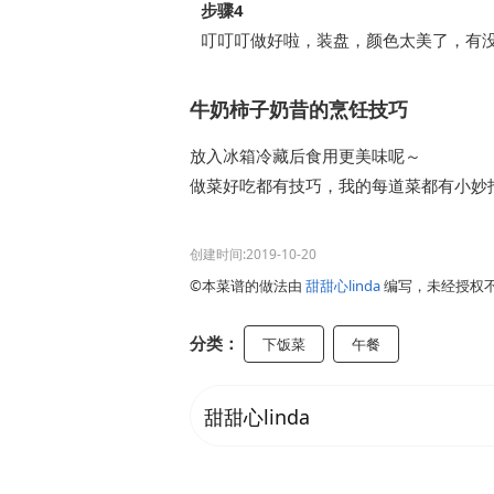
步骤4
叮叮叮做好啦，装盘，颜色太美了，有
牛奶柿子奶昔的烹饪技巧
放入冰箱冷藏后食用更美味呢～
做菜好吃都有技巧，我的每道菜都有小妙招
创建时间:2019-10-20
©本菜谱的做法由
甜甜心linda
编写，未经授权
分类：
下饭菜
午餐
甜甜心linda