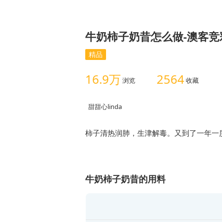
牛奶柿子奶昔怎么做-澳客竞
精品
16.9万
2564
浏览
收藏
甜甜心linda
柿子清热润肺，生津解毒。又到了一年一
牛奶柿子奶昔的用料