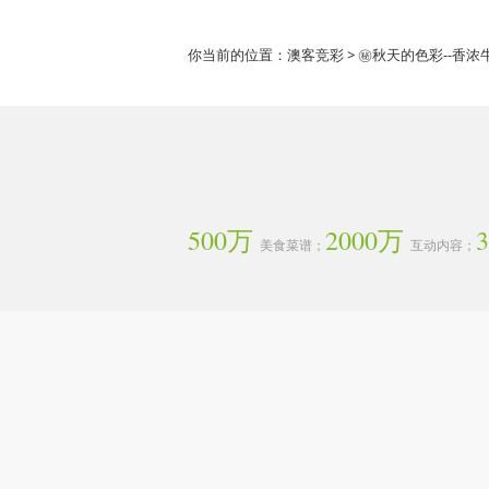
你当前的位置：
澳客竞彩
> ㊙️秋天的色彩--香
500万
2000万
美食菜谱；
互动内容；