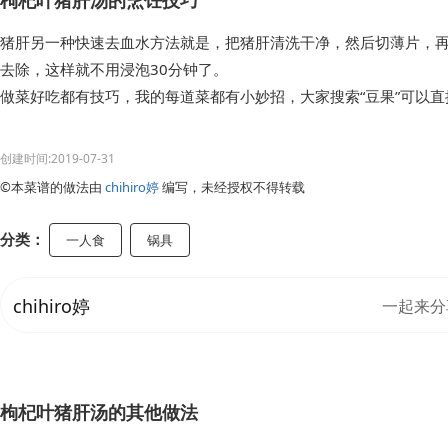
枸杞叶猪肝汤的烹饪技巧
猪肝另一种快速去血水方法就是，把猪肝清洗干净，然后切薄片，再
去除，这样就不用浸泡30分钟了。
做菜好吃都有技巧，我的每道菜都有小妙招，大家搜索“豆果”可以
创建时间:2019-07-31
©本菜谱的做法由
chihiro婷
编写，未经授权不得转载
分类：
一人食
锅具
chihiro婷
一起来分
枸杞叶猪肝汤的其他做法