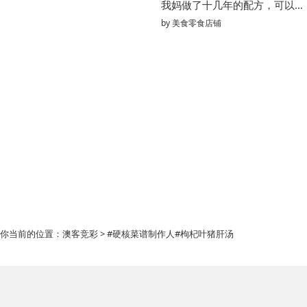
我妈做了十几年的配方，可以原地开店了!!
by
美食零食店铺
你当前的位置：
澳客竞彩
> #硬核菜谱制作人#枸杞叶猪肝汤