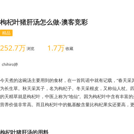
枸杞叶猪肝汤怎么做-澳客竞彩
精品
252.7万
1.7万
浏览
收藏
chihiro婷
今天煮的这碗汤主要用到的食材，在一首民谣中就有记载，“春天采
为长生草。秋天采其子，名为枸杞子。冬天采根皮，又称仙人杖。四
的天精草就是枸杞叶，中医上称为“地仙”。因为枸杞叶中含有丰富
营养价值非常高。而且枸杞叶中的氨基酸含量比枸杞果实还要高，
枸杞叶猪肝汤的用料